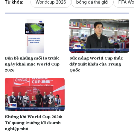
Từ khóa:
Worldcup 2026
bóng đá thế giới
FIFA Wo
Bộn bề những mối lo trước
Sức nóng World Cup thúc
ngày khai mạc World Cup
đẩy xuất khẩu của Trung
2026
Quốc
Không khí World Cup 2026:
Từ quảng trường tới doanh
nghiệp nhỏ