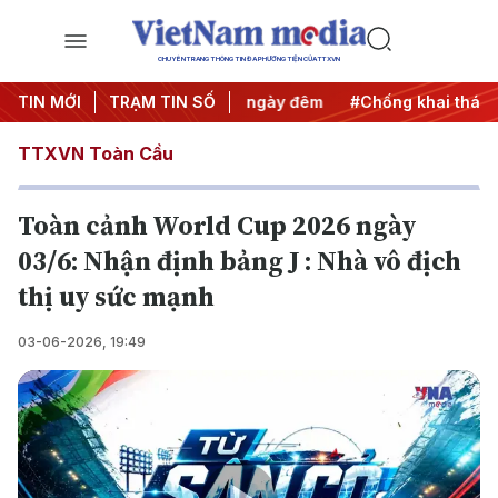
CHUYÊN TRANG THÔNG TIN ĐA PHƯƠNG TIỆN CỦA TTXVN
 động
TIN MỚI
#Chiến dịch 500 ngày đêm
TRẠM TIN SỐ
#Chống khai thác IUU
TTXVN Toàn Cầu
Toàn cảnh World Cup 2026 ngày
03/6: Nhận định bảng J : Nhà vô địch
thị uy sức mạnh
03-06-2026, 19:49