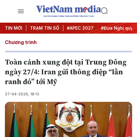
CHUYÊN TRANG THÔNG TIN ĐA PHƯƠNG TIỆN CỦA TTXVN
#Hội nghị Trung ương 3
TIN MỚI
TRẠM TIN SỐ
#APEC 2027
#Đưa Nghị quyết t
Chương trình
Toàn cảnh xung đột tại Trung Đông
ngày 27/4: Iran gửi thông điệp “lằn
ranh đỏ” tới Mỹ
27-04-2026, 18:13