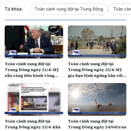
Từ khóa:
Toàn cảnh xung đột tại Trung Đông
Toàn cản
Toàn cảnh xung đột tại
Toàn cảnh xung đột tại
Trung Đông ngày 21/4: Mỹ
Trung Đông ngày 22/4: Mỹ
sẵn sàng tiến hành vòng
gia hạn lệnh ngừng bắn với
đàm phán mới với Iran
Iran
Toàn cảnh xung đột tại
Toàn cảnh xung đột tại
Trung Đông ngày 23/4: Khả
Trung Đông ngày 24/04:Iran