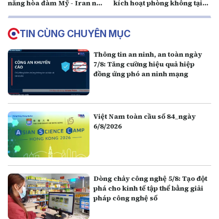
năng hòa đàm Mỹ - Iran nối
kích hoạt phòng không tại
lại trong 3 ngày tới
Tehran, căng thẳng tiếp tục
leo thang
TIN CÙNG CHUYÊN MỤC
Thông tin an ninh, an toàn ngày
7/8: Tăng cường hiệu quả hiệp
đồng ứng phó an ninh mạng
Việt Nam toàn cầu số 84_ngày
6/8/2026
Dòng chảy công nghệ 5/8: Tạo đột
phá cho kinh tế tập thể bằng giải
pháp công nghệ số