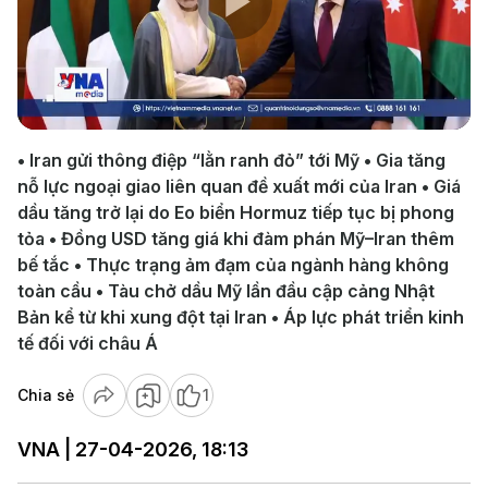
Play
Video
• Iran gửi thông điệp “lằn ranh đỏ” tới Mỹ • Gia tăng
nỗ lực ngoại giao liên quan đề xuất mới của Iran • Giá
dầu tăng trở lại do Eo biển Hormuz tiếp tục bị phong
tỏa • Đồng USD tăng giá khi đàm phán Mỹ–Iran thêm
bế tắc • Thực trạng ảm đạm của ngành hàng không
toàn cầu • Tàu chở dầu Mỹ lần đầu cập cảng Nhật
Bản kể từ khi xung đột tại Iran • Áp lực phát triển kinh
tế đối với châu Á
Chia sẻ
1
VNA | 27-04-2026, 18:13