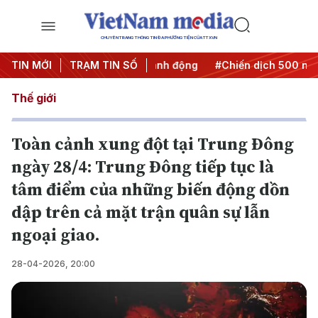
CHUYÊN TRANG THÔNG TIN ĐA PHƯƠNG TIỆN CỦA TTXVN
#Đưa Nghị quyết thành hành động
TIN MỚI
TRẠM TIN SỐ
#Chiến dịch 500 ngày đê
Thế giới
Toàn cảnh xung đột tại Trung Đông
ngày 28/4: Trung Đông tiếp tục là
tâm điểm của những biến động dồn
dập trên cả mặt trận quân sự lẫn
ngoại giao.
28-04-2026, 20:00