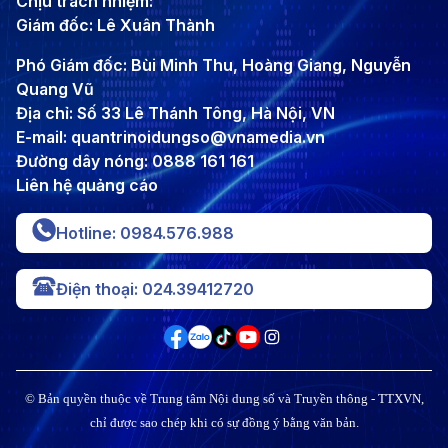
Chịu trách nhiệm:
Giám đốc: Lê Xuân Thành
Phó Giám đốc: Bùi Minh Thu, Hoàng Giang, Nguyễn
Quang Vũ
Địa chỉ: Số 33 Lê Thánh Tông, Hà Nội, VN
E-mail: quantrinoidungso@vnamedia.vn
Đường dây nóng: 0888 161 161
Liên hệ quảng cáo
Hotline: 0984.576.988
Điện thoại: 024.39412720
© Bản quyền thuộc về Trung tâm Nội dung số và Truyền thông - TTXVN,
chỉ được sao chép khi có sự đồng ý bằng văn bản.