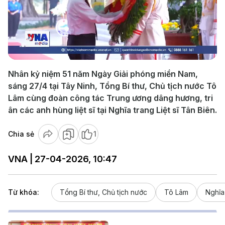
Play
Video
Nhân kỷ niệm 51 năm Ngày Giải phóng miền Nam,
sáng 27/4 tại Tây Ninh, Tổng Bí thư, Chủ tịch nước Tô
Lâm cùng đoàn công tác Trung ương dâng hương, tri
ân các anh hùng liệt sĩ tại Nghĩa trang Liệt sĩ Tân Biên.
Chia sẻ
1
VNA | 27-04-2026, 10:47
Từ khóa:
Tổng Bí thư, Chủ tịch nước
Tô Lâm
Nghĩa 