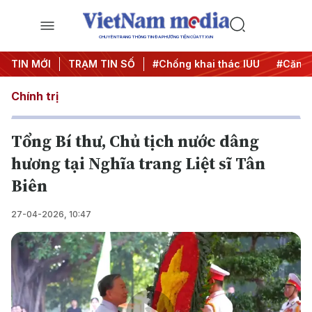
CHUYÊN TRANG THÔNG TIN ĐA PHƯƠNG TIỆN CỦA TTXVN
hiến dịch 500 ngày đêm
TIN MỚI
TRẠM TIN SỐ
#Chống khai thác IUU
#Căng thẳ
Chính trị
Tổng Bí thư, Chủ tịch nước dâng
hương tại Nghĩa trang Liệt sĩ Tân
Biên
27-04-2026, 10:47