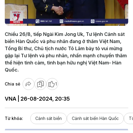
Play
Video
Chiều 26/8, tiếp Ngài Kim Jong Uk, Tư lệnh Cảnh sát
biển Hàn Quốc và phu nhân đang ở thăm Việt Nam,
Tổng Bí thư, Chủ tịch nước Tô Lâm bày tỏ vui mừng
gặp lại Tư lệnh và phu nhân, nhấn mạnh chuyến thăm
thể hiện tình cảm, tình bạn hữu nghị Việt Nam- Hàn
Quốc.
Chia sẻ
1
VNA | 26-08-2024, 20:35
Từ khóa:
Cảnh sát biển
Cảnh sát biển Hàn Quốc
Tổ