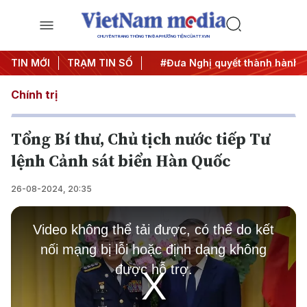
CHUYÊN TRANG THÔNG TIN ĐA PHƯƠNG TIỆN CỦA TTXVN
 Trung ương 3
TIN MỚI
TRẠM TIN SỐ
#APEC 2027
#Đưa Nghị quyết thành hành đ
Chính trị
Tổng Bí thư, Chủ tịch nước tiếp Tư
lệnh Cảnh sát biển Hàn Quốc
26-08-2024, 20:35
This
is
Video không thể tải được, có thể do kết
a
modal
nối mạng bị lỗi hoặc định dạng không
window.
được hỗ trợ.