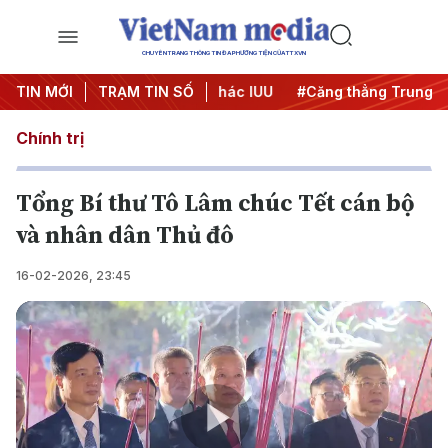
CHUYÊN TRANG THÔNG TIN ĐA PHƯƠNG TIỆN CỦA TTXVN
ngày đêm
TIN MỚI
#Chống khai thác IUU
TRẠM TIN SỐ
#Căng thẳng Trung Đông
Chính trị
Tổng Bí thư Tô Lâm chúc Tết cán bộ
và nhân dân Thủ đô
16-02-2026, 23:45