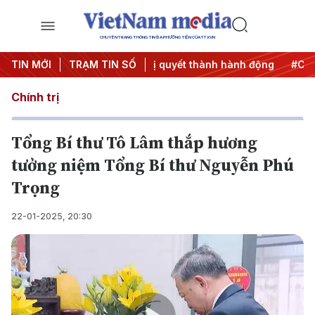
CHUYÊN TRANG THÔNG TIN ĐA PHƯƠNG TIỆN CỦA TTXVN
ương 3
TIN MỚI
#Đưa Nghị quyết thành hành động
TRẠM TIN SỐ
#Chiến dịch 50
Chính trị
Tổng Bí thư Tô Lâm thắp hương
tưởng niệm Tổng Bí thư Nguyễn Phú
Trọng
22-01-2025, 20:30