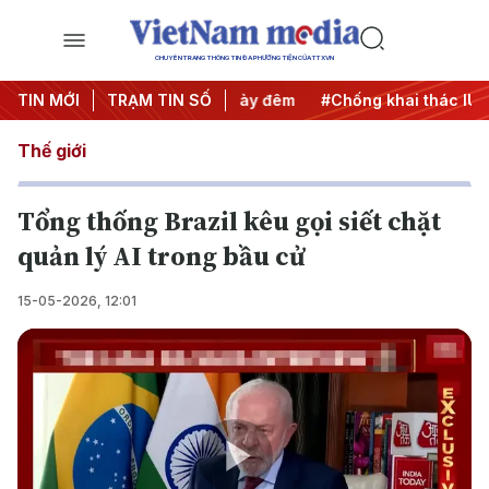
CHUYÊN TRANG THÔNG TIN ĐA PHƯƠNG TIỆN CỦA TTXVN
ộng
TIN MỚI
#Chiến dịch 500 ngày đêm
TRẠM TIN SỐ
#Chống khai thác IUU
#
Thế giới
Tổng thống Brazil kêu gọi siết chặt
quản lý AI trong bầu cử
15-05-2026, 12:01