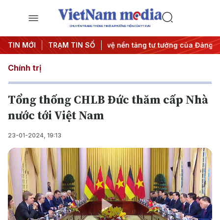
CHUYÊN TRANG THÔNG TIN ĐA PHƯƠNG TIỆN CỦA TTXVN
h năng lượng
TIN MỚI
TRẠM TIN SỐ
#Bảo vệ nền tảng tư tưởng của Đảng
#Hội ng
Chính trị
Tổng thống CHLB Đức thăm cấp Nhà
nước tới Việt Nam
23-01-2024, 19:13