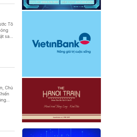
nước Tô
phóng
ật sau
, cũng
am, Chủ
Chiến
rộng