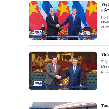
Việt
nối
Hội 
khẳn
cườn
song
Thủ 
Tiếp
Minh
phươ
tư v
Tăn