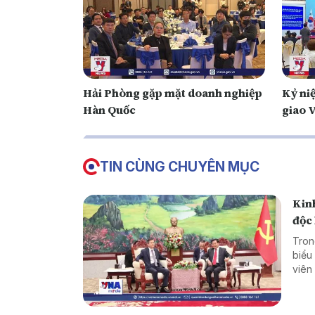
Hải Phòng gặp mặt doanh nghiệp
Kỷ ni
Hàn Quốc
giao 
TIN CÙNG CHUYÊN MỤC
Kinh
độc 
Tron
biểu
viên
đoàn
Thon