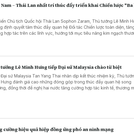
 Nam – Thái Lan nhất trí thúc đẩy triển khai Chiến lược "Ba
"
kiến Chủ tịch Quốc hội Thái Lan Sophon Zaram, Thủ tướng Lê Minh 
g định quyết tâm thúc đẩy quan hệ Đối tác Chiến lược toàn diện, tăn
g hợp tác trên các lĩnh vực, hướng tới mục tiêu nâng kim ngạch thươ
 phương lên 25 tỷ USD và mở rộng kết nối giữa hai nước.
tướng Lê Minh Hưng tiếp Đại sứ Malaysia chào từ biệt
 Đại sứ Malaysia Tan Yang Thai nhân dịp kết thúc nhiệm kỳ, Thủ tướ
 Hưng đánh giá cao những đóng góp trong thúc đẩy quan hệ song
ng, đồng thời đề nghị hai nước tăng cường hợp tác kinh tế, thương m
à triển khai hiệu quả quan hệ Đối tác Chiến lược toàn diện.
g cường hiệu quả hiệp đồng ứng phó an ninh mạng