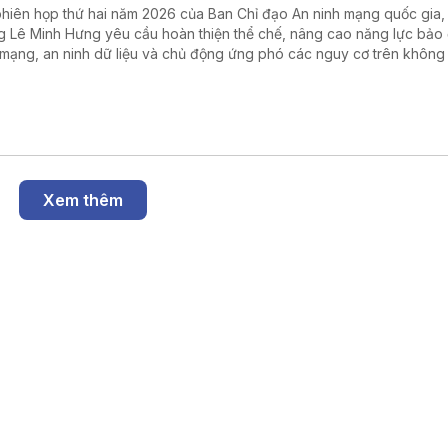
phiên họp thứ hai năm 2026 của Ban Chỉ đạo An ninh mạng quốc gia,
g Lê Minh Hưng yêu cầu hoàn thiện thể chế, nâng cao năng lực bảo
 mạng, an ninh dữ liệu và chủ động ứng phó các nguy cơ trên không
, góp phần thúc đẩy phát triển kinh tế số.
Xem thêm