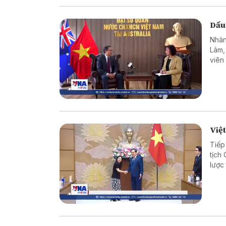
Dấu
Nhân
Lâm,
viên
hơn 
như c
Việt
Tiếp
tịch
lược
hợp 