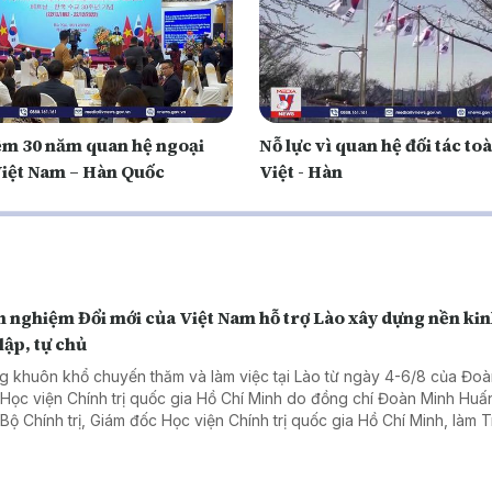
ệm 30 năm quan hệ ngoại
Nỗ lực vì quan hệ đối tác to
Việt Nam – Hàn Quốc
Việt - Hàn
 nghiệm Đổi mới của Việt Nam hỗ trợ Lào xây dựng nền kin
lập, tự chủ
g khuôn khổ chuyến thăm và làm việc tại Lào từ ngày 4-6/8 của Đoà
 Học viện Chính trị quốc gia Hồ Chí Minh do đồng chí Đoàn Minh Huấ
 Bộ Chính trị, Giám đốc Học viện Chính trị quốc gia Hồ Chí Minh, làm 
, ngày 06/8, Đoàn đã đến chào xã giao Tổng Bí thư, Chủ tịch nước 
gloun Sisoulith và Thủ tướng Chính phủ Lào Sonexay Siphandone.