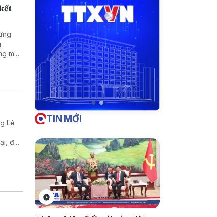
 kết
Hưng
g
ng mại
TIN MỚI
ng Lê
ại, đầu