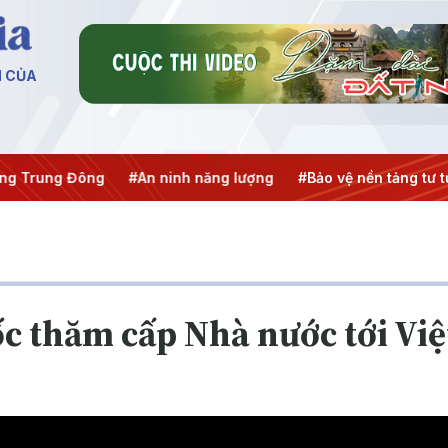
N CỦA
g Trung Đông
#An ninh năng lượng
#Bảo vệ nền tảng tư t
c thăm cấp Nhà nước tới Vi