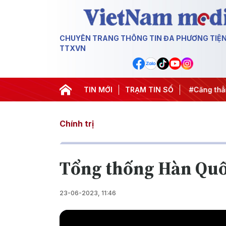
CHUYÊN TRANG THÔNG TIN ĐA PHƯƠNG TIỆ
TTXVN
iến dịch 500 ngày đêm
TIN MỚI
#Chống khai thác IUU
TRẠM TIN SỐ
#Căng thẳn
Chính trị
Tổng thống Hàn Quố
23-06-2023, 11:46