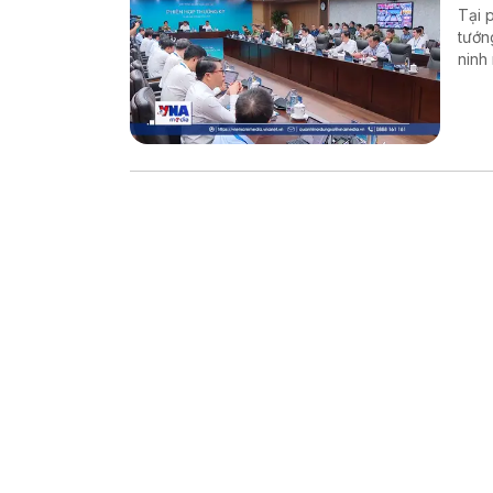
Tại 
tướn
ninh
mạng