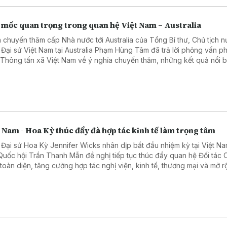
 mốc quan trọng trong quan hệ Việt Nam – Australia
 chuyến thăm cấp Nhà nước tới Australia của Tổng Bí thư, Chủ tịch 
 Đại sứ Việt Nam tại Australia Phạm Hùng Tâm đã trả lời phỏng vấn 
 Thông tấn xã Việt Nam về ý nghĩa chuyến thăm, những kết quả nổi b
hai năm hai nước nâng cấp quan hệ lên Đối tác Chiến lược Toàn diện
ác lĩnh vực có thể tạo đột phá trong thời gian tới.
 Nam - Hoa Kỳ thúc đẩy đà hợp tác kinh tế làm trọng tâm
 Đại sứ Hoa Kỳ Jennifer Wicks nhân dịp bắt đầu nhiệm kỳ tại Việt N
 Quốc hội Trần Thanh Mẫn đề nghị tiếp tục thúc đẩy quan hệ Đối tác 
 toàn diện, tăng cường hợp tác nghị viện, kinh tế, thương mại và mở 
tác trong các lĩnh vực công nghệ cao, chuyển đổi số, năng lượng.