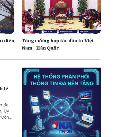
àn diện
Tăng cường hợp tác đầu tư Việt
Nam - Hàn Quốc
h tế
n đại
n, Ủy
Trưởng
Lào