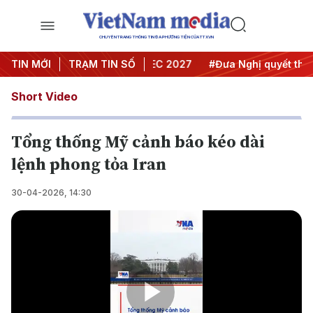
CHUYÊN TRANG THÔNG TIN ĐA PHƯƠNG TIỆN CỦA TTXVN
i nghị Trung ương 3
TIN MỚI
TRẠM TIN SỐ
#APEC 2027
#Đưa Nghị quyết thành 
Short Video
Tổng thống Mỹ cảnh báo kéo dài
lệnh phong tỏa Iran
30-04-2026, 14:30