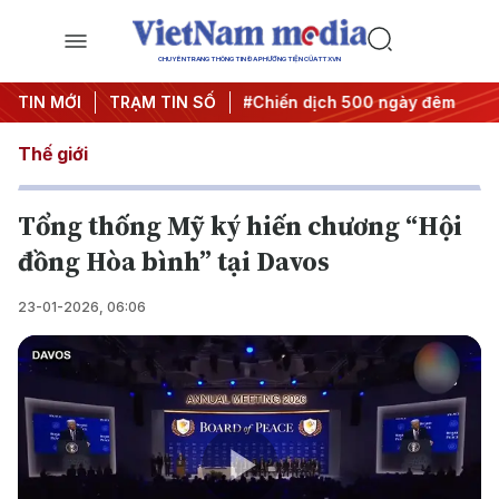
CHUYÊN TRANG THÔNG TIN ĐA PHƯƠNG TIỆN CỦA TTXVN
uyết thành hành động
TIN MỚI
TRẠM TIN SỐ
#Chiến dịch 500 ngày đêm
#Chống
Thế giới
Tổng thống Mỹ ký hiến chương “Hội
đồng Hòa bình” tại Davos
23-01-2026, 06:06