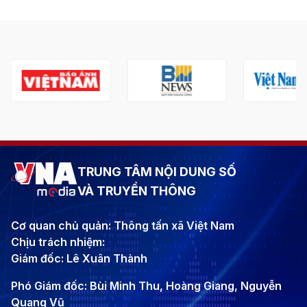
TRUNG TÂM NỘI DUNG SỐ
VÀ TRUYỀN THÔNG
Cơ quan chủ quản: Thông tấn xã Việt Nam
Chịu trách nhiệm:
Giám đốc: Lê Xuân Thành
Phó Giám đốc: Bùi Minh Thu, Hoàng Giang, Nguyễn
Quang Vũ