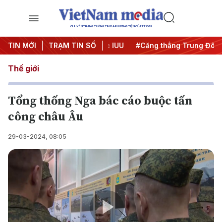
CHUYÊN TRANG THÔNG TIN ĐA PHƯƠNG TIỆN CỦA TTXVN
ày đêm
TIN MỚI
#Chống khai thác IUU
TRẠM TIN SỐ
#Căng thẳng Trung Đông
Thế giới
Tổng thống Nga bác cáo buộc tấn
công châu Âu
29-03-2024, 08:05