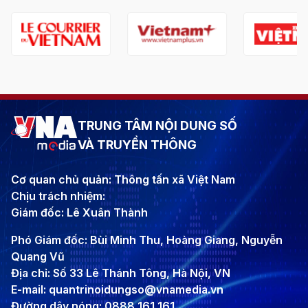
TRUNG TÂM NỘI DUNG SỐ
VÀ TRUYỀN THÔNG
Cơ quan chủ quản: Thông tấn xã Việt Nam
Chịu trách nhiệm:
Giám đốc: Lê Xuân Thành
Phó Giám đốc: Bùi Minh Thu, Hoàng Giang, Nguyễn
Quang Vũ
Địa chỉ: Số 33 Lê Thánh Tông, Hà Nội, VN
E-mail: quantrinoidungso@vnamedia.vn
Đường dây nóng: 0888 161 161