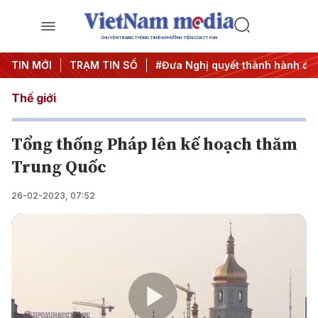
CHUYÊN TRANG THÔNG TIN ĐA PHƯƠNG TIỆN CỦA TTXVN
ung ương 3
TIN MỚI
#APEC 2027
TRẠM TIN SỐ
#Đưa Nghị quyết thành hành độn
Thế giới
Tổng thống Pháp lên kế hoạch thăm
Trung Quốc
26-02-2023, 07:52