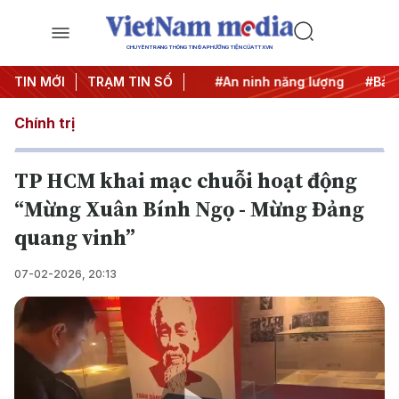
CHUYÊN TRANG THÔNG TIN ĐA PHƯƠNG TIỆN CỦA TTXVN
U
TIN MỚI
#Căng thẳng Trung Đông
TRẠM TIN SỐ
#An ninh năng lượng
#Bảo v
Chính trị
TP HCM khai mạc chuỗi hoạt động
“Mừng Xuân Bính Ngọ - Mừng Đảng
quang vinh”
07-02-2026, 20:13