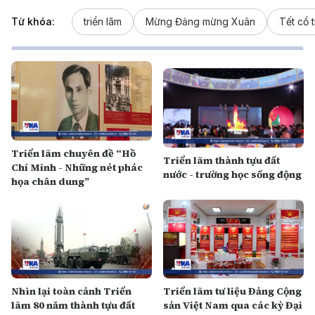
Từ khóa:
triển lãm
Mừng Đảng mừng Xuân
Tết cổ 
Triển lãm chuyên đề “Hồ
Triển lãm thành tựu đất
Chí Minh - Những nét phác
nước - trường học sống động
họa chân dung”
Nhìn lại toàn cảnh Triển
Triển lãm tư liệu Đảng Cộng
lãm 80 năm thành tựu đất
sản Việt Nam qua các kỳ Đại