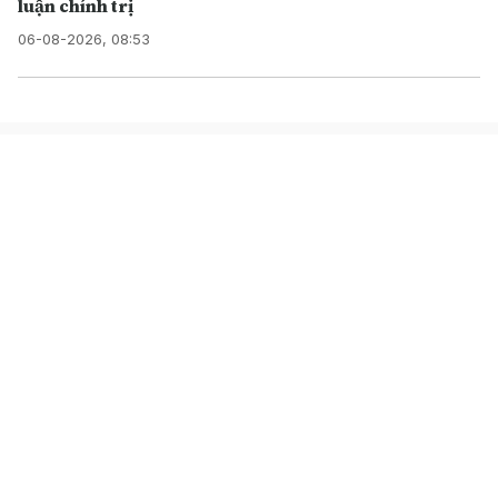
luận chính trị
06-08-2026, 08:53
TRUNG TÂM NỘI DUNG SỐ
VÀ TRUYỀN THÔNG
Cơ quan chủ quản: Thông tấn xã Việt Nam
Chịu trách nhiệm: