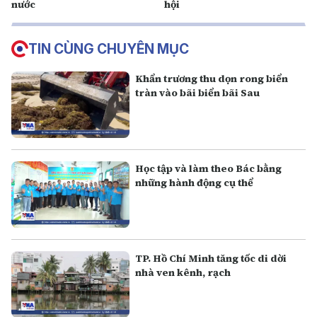
nước
hội
TIN CÙNG CHUYÊN MỤC
Khẩn trương thu dọn rong biển
tràn vào bãi biển bãi Sau
Học tập và làm theo Bác bằng
những hành động cụ thể
TP. Hồ Chí Minh tăng tốc di dời
nhà ven kênh, rạch