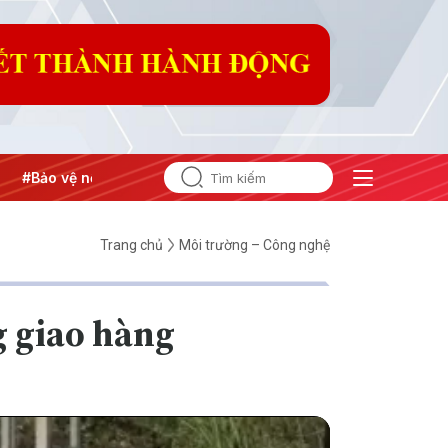
o vệ nền tảng tư tưởng của Đảng
#Hội nghị Trung ương 3
Trang chủ
Môi trường – Công nghệ
g giao hàng