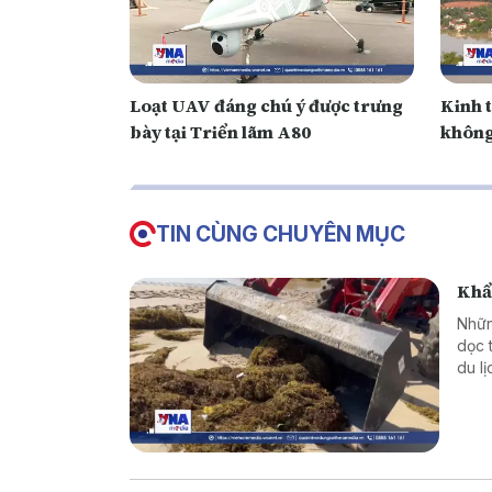
Loạt UAV đáng chú ý được trưng
Kinh t
bày tại Triển lãm A80
không
TIN CÙNG CHUYÊN MỤC
Khẩn
Nhữn
dọc 
du l
nhân
môi 