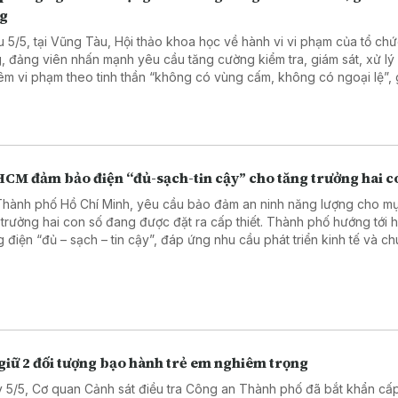
g
u 5/5, tại Vũng Tàu, Hội thảo khoa học về hành vi vi phạm của tổ ch
, đảng viên nhấn mạnh yêu cầu tăng cường kiểm tra, giám sát, xử lý
êm vi phạm theo tinh thần “không có vùng cấm, không có ngoại lệ”,
 xây dựng Đảng trong sạch, vững mạnh.
HCM đảm bảo điện “đủ-sạch-tin cậy” cho tăng trưởng hai c
Thành phố Hồ Chí Minh, yêu cầu bảo đảm an ninh năng lượng cho mụ
 trưởng hai con số đang được đặt ra cấp thiết. Thành phố hướng tới 
g điện “đủ – sạch – tin cậy”, đáp ứng nhu cầu phát triển kinh tế và c
ố.
giữ 2 đối tượng bạo hành trẻ em nghiêm trọng
 5/5, Cơ quan Cảnh sát điều tra Công an Thành phố đã bắt khẩn cấ