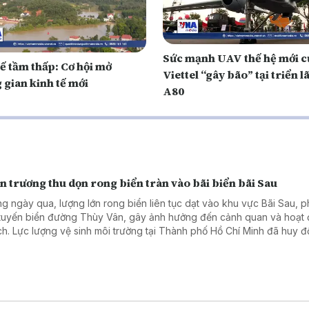
Sức mạnh UAV thế hệ mới c
ế tầm thấp: Cơ hội mở
Viettel “gây bão” tại triển lãm
 gian kinh tế mới
A80
 trương thu dọn rong biển tràn vào bãi biển bãi Sau
g ngày qua, lượng lớn rong biển liên tục dạt vào khu vực Bãi Sau, 
tuyến biển đường Thùy Vân, gây ảnh hưởng đến cảnh quan và hoạt
ịch. Lực lượng vệ sinh môi trường tại Thành phố Hồ Chí Minh đã huy 
 lực, phương tiện khẩn trương thu gom, làm sạch bãi biển nhằm bảo
trường phục vụ người dân và du khách.