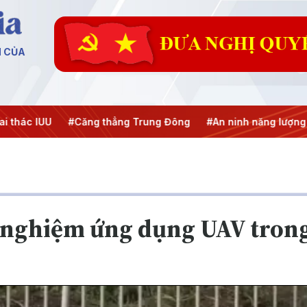
N CỦA
 IUU
#Căng thẳng Trung Đông
#An ninh năng lượng
#Bả
 nghiệm ứng dụng UAV tron