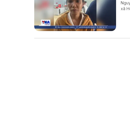
Nguy
xã H