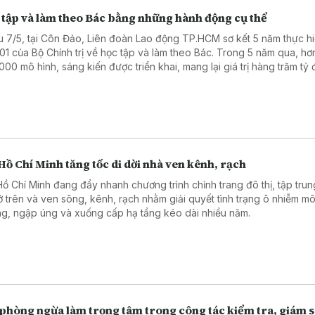
 tập và làm theo Bác bằng những hành động cụ thể
u 7/5, tại Côn Đảo, Liên đoàn Lao động TP.HCM sơ kết 5 năm thực hi
 01 của Bộ Chính trị về học tập và làm theo Bác. Trong 5 năm qua, hơ
000 mô hình, sáng kiến được triển khai, mang lại giá trị hàng trăm tỷ 
này, 40 tập thể và 109 cá nhân tiêu biểu được tuyên dương.
Hồ Chí Minh tăng tốc di dời nhà ven kênh, rạch
Hồ Chí Minh đang đẩy nhanh chương trình chỉnh trang đô thị, tập trun
ở trên và ven sông, kênh, rạch nhằm giải quyết tình trạng ô nhiễm mô
ng, ngập úng và xuống cấp hạ tầng kéo dài nhiều năm.
 phòng ngừa làm trọng tâm trong công tác kiểm tra, giám s