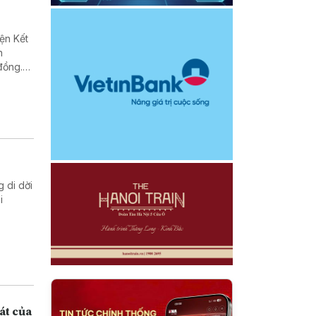
ện Kết
n
đồng.
g di dời
i
át của