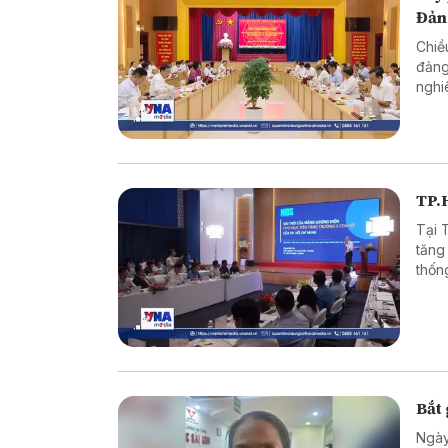
Đản
Chiề
đảng
nghi
phần
TP.
Tại 
tăng
thốn
đổi s
Bắt 
Ngày