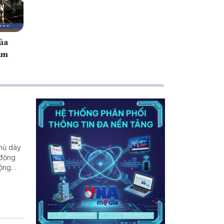
ủa
phủ dày
 động
động
 đảm