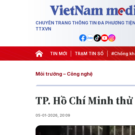
CHUYÊN TRANG THÔNG TIN ĐA PHƯƠNG TIỆ
TTXVN
h hành động
#Chiến dịch 500 ngày đêm
TIN MỚI
TRẠM TIN SỐ
#Chống khai thác
Môi trường – Công nghệ
TP. Hồ Chí Minh thử
05-01-2026, 20:09