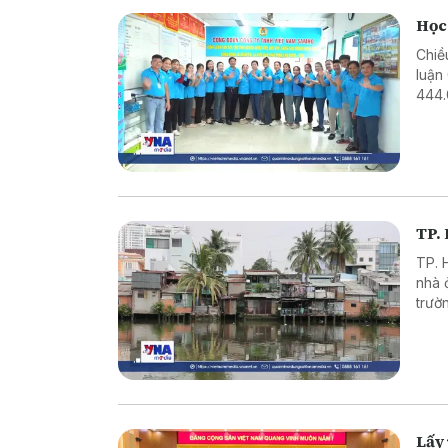
Học
Chiề
luận
444.
Dịp 
TP. 
TP. 
nhà 
trườ
Lấy