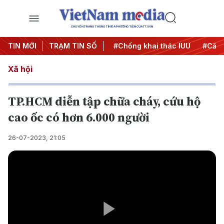
CHUYÊN TRANG THÔNG TIN ĐA PHƯƠNG TIỆN CỦA TTXVN
#Chiến dịch 500 ngày đêm
TIN MỚI
TRẠM TIN SỐ
#Chống khai thác IUU
#Căng 
Xã hội
TP.HCM diễn tập chữa cháy, cứu hộ
cao ốc có hơn 6.000 người
26-07-2023, 21:05