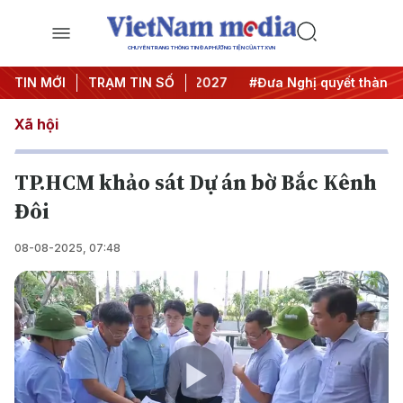
CHUYÊN TRANG THÔNG TIN ĐA PHƯƠNG TIỆN CỦA TTXVN
ghị Trung ương 3
TIN MỚI
TRẠM TIN SỐ
#APEC 2027
#Đưa Nghị quyết thành hàn
Xã hội
TP.HCM khảo sát Dự án bờ Bắc Kênh
Đôi
08-08-2025, 07:48