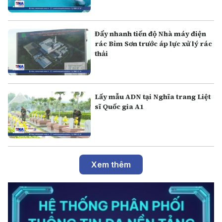
Đẩy nhanh tiến độ Nhà máy điện
rác Bỉm Sơn trước áp lực xử lý rác
thải
Lấy mẫu ADN tại Nghĩa trang Liệt
sĩ Quốc gia A1
Xem thêm