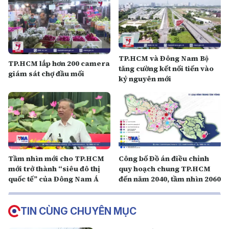
TP.HCM và Đông Nam Bộ
TP.HCM lắp hơn 200 camera
tăng cường kết nối tiến vào
giám sát chợ đầu mối
kỷ nguyên mới
Tầm nhìn mới cho TP.HCM
Công bố Đồ án điều chỉnh
mới trở thành “siêu đô thị
quy hoạch chung TP.HCM
quốc tế” của Đông Nam Á
đến năm 2040, tầm nhìn 2060
TIN CÙNG CHUYÊN MỤC