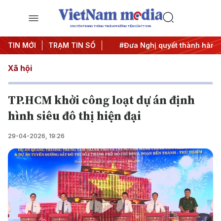
CHUYÊN TRANG THÔNG TIN ĐA PHƯƠNG TIỆN CỦA TTXVN
 Trung ương 3
TIN MỚI
TRẠM TIN SỐ
#APEC 2027
#Đưa Nghị quyết thành hành 
Xã hội
TP.HCM khởi công loạt dự án định
hình siêu đô thị hiện đại
29-04-2026, 19:26