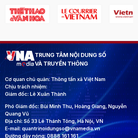
TRUNG TÂM NỘI DUNG SỐ
VÀ TRUYỀN THÔNG
Cơ quan chủ quản: Thông tấn xã Việt Nam
Chịu trách nhiệm:
Giám đốc: Lê Xuân Thành
Phó Giám đốc: Bùi Minh Thu, Hoàng Giang, Nguyễn
Quang Vũ
Địa chỉ: Số 33 Lê Thánh Tông, Hà Nội, VN
E-mail: quantrinoidungso@vnamedia.vn
Đường dây nóng: 0888 161 161