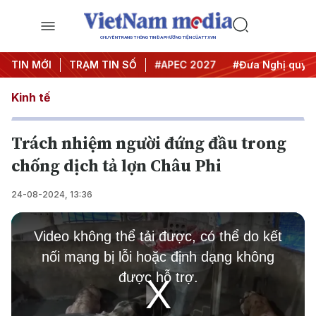
CHUYÊN TRANG THÔNG TIN ĐA PHƯƠNG TIỆN CỦA TTXVN
TIN MỚI
#Hội nghị Trung ương 3
TRẠM TIN SỐ
#APEC 2027
#Đưa Nghị quyết
Kinh tế
Trách nhiệm người đứng đầu trong
chống dịch tả lợn Châu Phi
24-08-2024, 13:36
This
is
Video không thể tải được, có thể do kết
a
modal
nối mạng bị lỗi hoặc định dạng không
window.
được hỗ trợ.