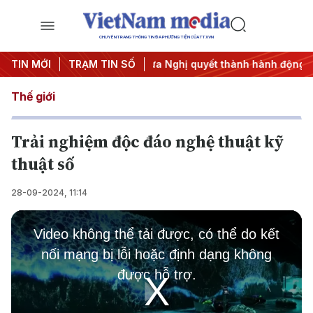
CHUYÊN TRANG THÔNG TIN ĐA PHƯƠNG TIỆN CỦA TTXVN
TIN MỚI
#APEC 2027
TRẠM TIN SỐ
#Đưa Nghị quyết thành hành động
#Chiến
Thế giới
Trải nghiệm độc đáo nghệ thuật kỹ
thuật số
28-09-2024, 11:14
This
is
Video không thể tải được, có thể do kết
a
modal
nối mạng bị lỗi hoặc định dạng không
window.
được hỗ trợ.