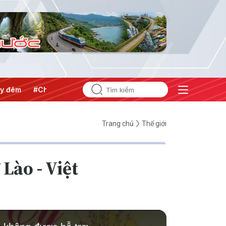
#Chống khai thác IUU
#Căng thẳng Trung Đông
#An nin
Trang chủ
Thế giới
Lào - Việt