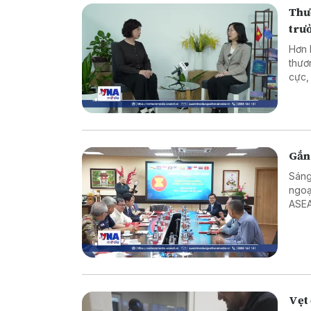
Thư
trư
Hơn 
thươ
cực,
lĩnh
nghi
đã t
Aust
Gắn
Sáng
ngoạ
ASEA
nước
đồng
Hoàn
Vẹt 