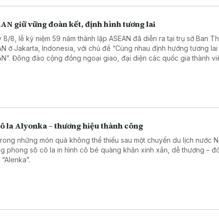
AN giữ vững đoàn kết, định hình tương lai
 8/8, lễ kỷ niệm 59 năm thành lập ASEAN đã diễn ra tại trụ sở Ban T
N ở Jakarta, Indonesia, với chủ đề “Cùng nhau định hướng tương lai
N”. Đông đảo cộng đồng ngoại giao, đại diện các quốc gia thành vi
N, các tổ chức và trung tâm ASEAN, cùng các đối tác đã tham dự.
ô la Alyonka – thương hiệu thành công
trong những món quà không thể thiếu sau một chuyến du lịch nước N
g phong sô cô la in hình cô bé quàng khăn xinh xắn, dễ thương – đó
 “Alenka”.