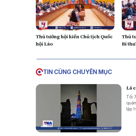
Thủ tướng hội kiến Chủ tịch Quốc
Thủ t
hội Lào
Bí thư
TIN CÙNG CHUYÊN MỤC
Lá c
Tối 
quán
lập 
Mina