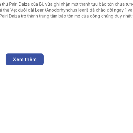
 thú Pairi Daiza của Bỉ, vừa ghi nhận một thành tựu bảo tồn chưa từn
cá thể Vẹt đuôi dài Lear (Anodorhynchus leari) đã chào đời ngày 1 và 
Pairi Daiza trở thành trung tâm bảo tồn mở cửa công chúng duy nhất 
giới nhân giống thành công cả ba loài vẹt đuôi dài xanh còn tồn tại trê
Xem thêm