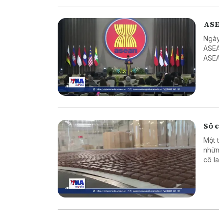
ASE
Ngày
ASEA
ASEA
ASEA
Sô c
Một 
nhữn
cô la