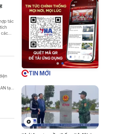
ng
hợp tác
tích
 các
ng nông
tralia
am tại
TIN MỚI
diện
AN tại
ới cộng
ắc