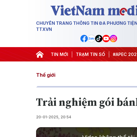
CHUYÊN TRANG THÔNG TIN ĐA PHƯƠNG TIỆ
TTXVN
#Hội nghị Trung ương 3
TIN MỚI
TRẠM TIN SỐ
#APEC 2027
#Đư
Thế giới
Trải nghiệm gói bánh
20-01-2025, 20:54
This
is