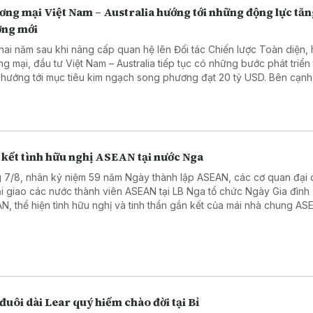
ơng mại Việt Nam – Australia hướng tới những động lực tă
ởng mới
hai năm sau khi nâng cấp quan hệ lên Đối tác Chiến lược Toàn diện, 
ng mại, đầu tư Việt Nam – Australia tiếp tục có những bước phát triển 
 hướng tới mục tiêu kim ngạch song phương đạt 20 tỷ USD. Bên cạnh
 vực truyền thống, hai nước đang mở ra nhiều dư địa hợp tác mới tro
ệp, năng lượng, khoáng sản và công nghệ. Phóng viên TTXVN tại Aus
rao đổi với bà Trần Thị Thanh Mỹ, Trưởng Cơ quan Thương vụ Việt N
ralia, về những động lực mới thúc đẩy quan hệ kinh tế hai nước.
 kết tình hữu nghị ASEAN tại nước Nga
 7/8, nhân kỷ niệm 59 năm Ngày thành lập ASEAN, các cơ quan đại 
i giao các nước thành viên ASEAN tại LB Nga tổ chức Ngày Gia đình
N, thể hiện tình hữu nghị và tinh thần gắn kết của mái nhà chung ASE
 Nga. Sự kiện diễn ra tại Trung tâm Hà Nội-Moskva, địa chỉ gắn bó v
 người Việt tại LB Nga. Tham tán Công sứ, Đại biện lâm thời Đoàn Kh
g dẫn đầu đoàn Đại sứ quán Việt Nam tham dự.
đuôi dài Lear quý hiếm chào đời tại Bỉ