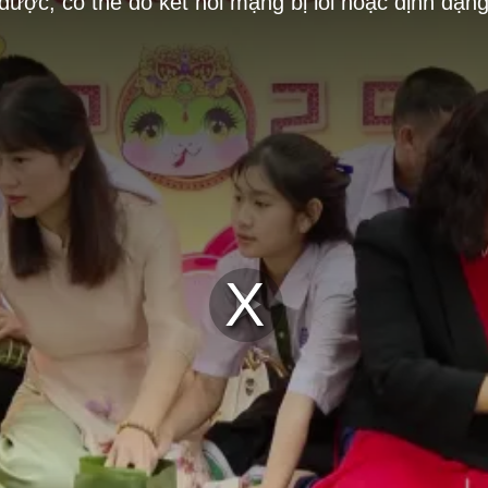
 được, có thể do kết nối mạng bị lỗi hoặc định dạn
Play
Video