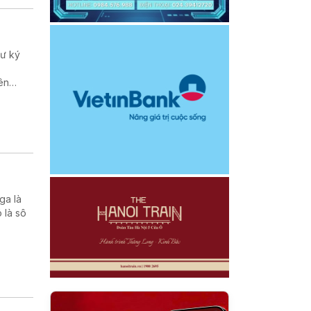
hư ký
ên
ga là
 là sô