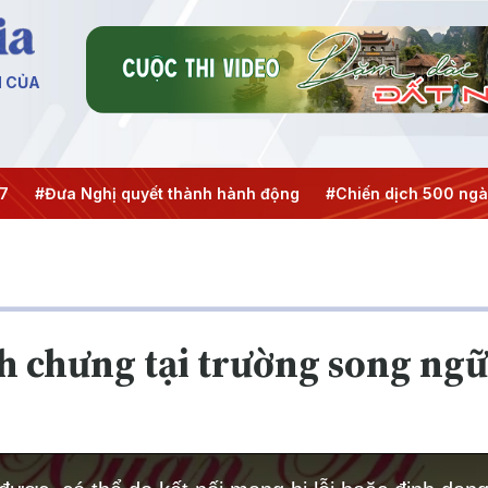
N CỦA
a Nghị quyết thành hành động
#Chiến dịch 500 ngày đêm
 chưng tại trường song ngữ 