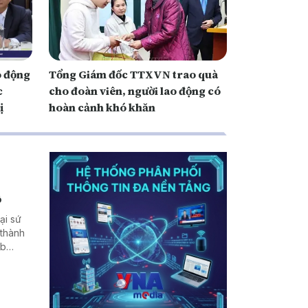
o động
Tổng Giám đốc TTXVN trao quà
c
cho đoàn viên, người lao động có
ị
hoàn cảnh khó khăn
ộ
ại sứ
 thành
ub