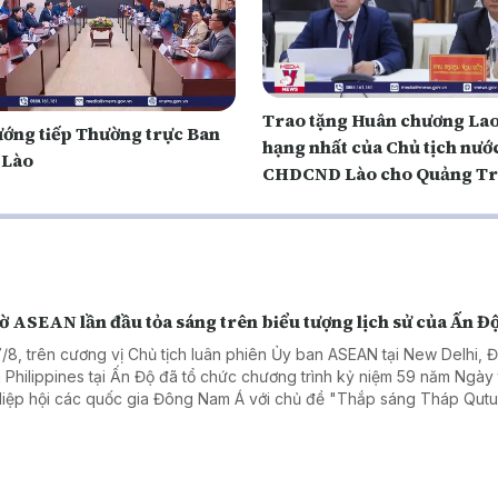
Trao tặng Huân chương La
ướng tiếp Thường trực Ban
hạng nhất của Chủ tịch nướ
 Lào
CHDCND Lào cho Quảng Tr
ờ ASEAN lần đầu tỏa sáng trên biểu tượng lịch sử của Ấn Đ
7/8, trên cương vị Chủ tịch luân phiên Ủy ban ASEAN tại New Delhi, Đ
 Philippines tại Ấn Độ đã tổ chức chương trình kỷ niệm 59 năm Ngày
Hiệp hội các quốc gia Đông Nam Á với chủ đề "Thắp sáng Tháp Qut
r bằng Lá cờ ASEAN".