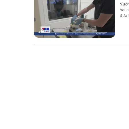
Vườn
hai 
đưa 
thế 
Đất.