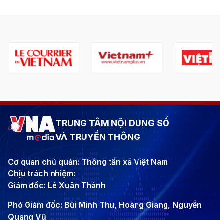
TRUNG TÂM NỘI DUNG SỐ
VÀ TRUYỀN THÔNG
Cơ quan chủ quản: Thông tấn xã Việt Nam
Chịu trách nhiệm:
Giám đốc: Lê Xuân Thành
Phó Giám đốc: Bùi Minh Thu, Hoàng Giang, Nguyễn
Quang Vũ