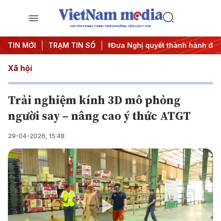
CHUYÊN TRANG THÔNG TIN ĐA PHƯƠNG TIỆN CỦA TTXVN
ng 3
TIN MỚI
#APEC 2027
TRẠM TIN SỐ
#Đưa Nghị quyết thành hành động
#C
Xã hội
Trải nghiệm kính 3D mô phỏng
người say – nâng cao ý thức ATGT
29-04-2026, 15:48