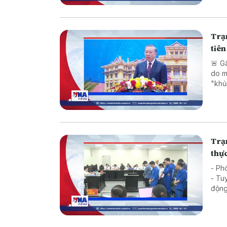
Trạm
tiê
🚨 G
do mưa lớn 🚓 TP. Hồ Chí Minh 
"khủng" 
tục 
được
Trạm
thự
- Ph
- Tuy
động chươ