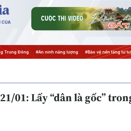
N CỦA
#An ninh năng lượng
#Bảo vệ nền tảng tư tưởng của Đảng
21/01: Lấy “dân là gốc” tro