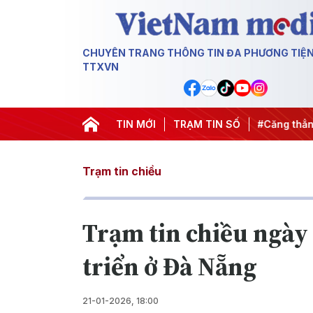
CHUYÊN TRANG THÔNG TIN ĐA PHƯƠNG TIỆ
TTXVN
ngày đêm
#Chống khai thác IUU
TIN MỚI
TRẠM TIN SỐ
#Căng thẳng Trung Đông
Trạm tin chiều
Trạm tin chiều ngày 
triển ở Đà Nẵng
21-01-2026, 18:00