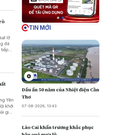
rò
TIN MỚI
sạt lở
ới vừa
uất
Dấu ấn 50 năm của Nhiệt điện Cần
Thơ
ưng Yên
07-08-2026, 13:43
Lào Cai khẩn trương khắc phục
hậu quả mưa lũ