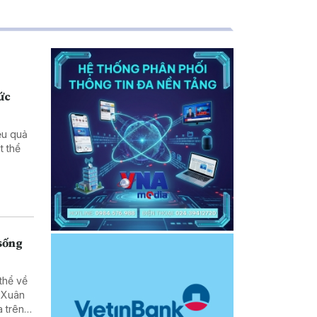
ức
ệu quả
 sống
thể về
ã Xuân
 trên