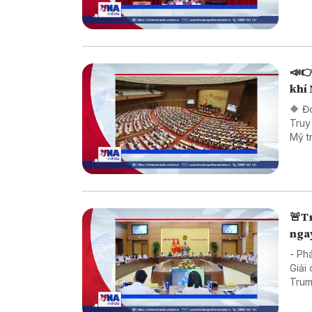
Biển
📣👉
khí 
🔶 Đ
Truy
Mỹ t
của 
🚨Tr
ngay
- Ph
Giải
Trum
Italy