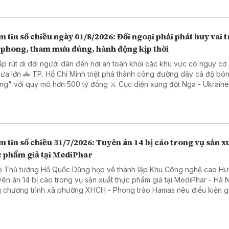
 tin số chiều ngày 01/8/2026: Đối ngoại phải phát huy vai t
n phong, tham mưu đúng, hành động kịp thời
ấp rút di dời người dân đến nơi an toàn khỏi các khu vực có nguy cơ 
triệt phá thành công đường dây cá độ bóng đá
với quy mô hơn 500 tỷ đồng ⚔️ Cục diện xung đột Nga - Ukraine tiếp
có những diễn biến leo thang căng thẳng 🏆 Thỏi vàng lớn nhất thế gi
 tổ chức Guinness ghi nhận tại Australia
 tin số chiều 31/7/2026: Tuyên án 14 bị cáo trong vụ sản x
c phẩm giả tại MediPhar
ó Thủ tướng Hồ Quốc Dũng họp về thành lập Khu Công nghệ cao H
ên án 14 bị cáo trong vụ sản xuất thực phẩm giả tại MediPhar - Hà Nội khởi
ng trình xã phường XHCH - Phong trào Hamas nêu điều kiện giải giáp
toàn diện - LHQ và EU kêu gọi tăng cường chống mua bán người