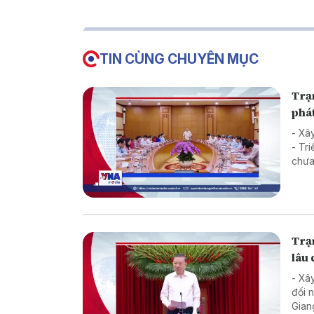
TIN CÙNG CHUYÊN MỤC
Trạm
phát
- Xâ
- Triển
Trạm
lâu 
- Xâ
đối 
Gian