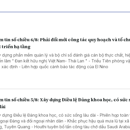
 tin số chiều 6/8: Phải đổi mới công tác quy hoạch và tổ ch
 triển hạ tầng
y dựng phần mềm quản lý và bộ chỉ số đánh giá cán bộ thực chất, hi
 lãm “ Đan kết hữu nghị Việt Nam- Thái Lan " - Triều Tiên phóng vật thể
chưa xác định - Liên hợp quốc cảnh báo tác động của El Nino
 tin số chiều 5/8: Xây dựng Điều lệ Đảng khoa học, có sức
dài
y dựng Điều lệ Đảng khoa học, có sức sống lâu dài - Phiên họp toàn 
ngoại Đảng và đối ngoại nhân dân - Khắc phục hậu quả mưa lũ tại x
g, Tuyên Quang - Houthi tuyên bố tấn công tàu chở dầu Saudi Arabia