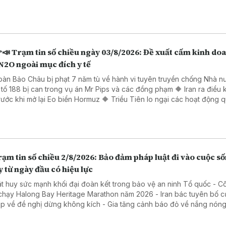
 Đỏ - Hàn Quốc nhấn mạnh duy trì hòa bình trên bán đảo Triều Tiên
📣 Trạm tin số chiều ngày 03/8/2026: Đề xuất cấm kinh do
N2O ngoài mục đích y tế
oàn Bảo Châu bị phạt 7 năm tù về hành vi tuyên truyền chống Nhà n
 tố 188 bị can trong vụ án Mr Pips và các đồng phạm 🔶 Iran ra điều k
rước khi mở lại Eo biển Hormuz 🔶 Triều Tiên lo ngại các hoạt động 
Mỹ, Nhật Bản và NATO
ạm tin số chiều 2/8/2026: Bảo đảm pháp luật đi vào cuộc s
 từ ngày đầu có hiệu lực
át huy sức mạnh khối đại đoàn kết trong bảo vệ an ninh Tổ quốc - 
 chạy Halong Bay Heritage Marathon năm 2026 - Iran bác tuyên bố 
p về đề nghị dừng không kích - Gia tăng cảnh báo đỏ về nắng nóng 