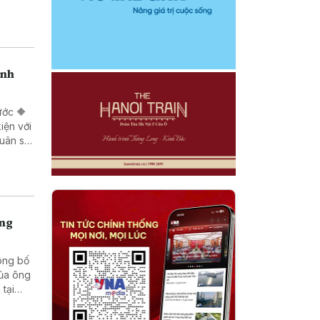
anh
ước 🔶
iện với
quân sự
ống
Công bố
của ông
tại