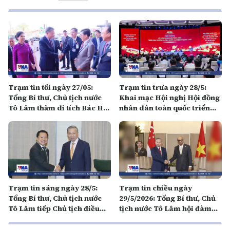
Trạm tin tối ngày 27/05:
Trạm tin trưa ngày 28/5:
Tổng Bí thư, Chủ tịch nước
Khai mạc Hội nghị Hội đồng
Tô Lâm thăm di tích Bác Hồ
nhân dân toàn quốc triển
và gặp gỡ cộng đồng người
khai nhiệm vụ nhiệm kỳ
Việt tại Thái Lan
2026 - 2031
Trạm tin sáng ngày 28/5:
Trạm tin chiều ngày
Tổng Bí thư, Chủ tịch nước
29/5/2026: Tổng Bí thư, Chủ
Tô Lâm tiếp Chủ tịch điều
tịch nước Tô Lâm hội đàm
hành Tập đoàn TCC Thái
với Tổng thống Singapore
Lan