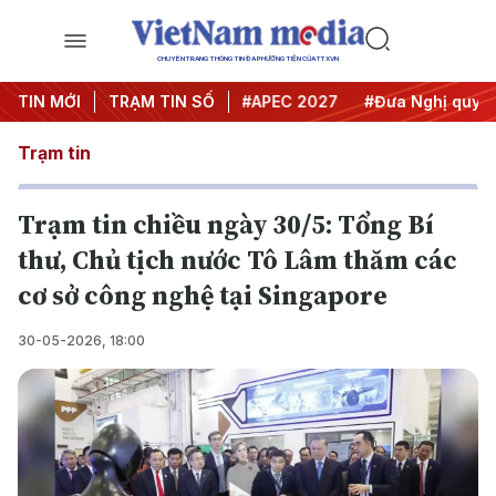
CHUYÊN TRANG THÔNG TIN ĐA PHƯƠNG TIỆN CỦA TTXVN
#Hội nghị Trung ương 3
TIN MỚI
TRẠM TIN SỐ
#APEC 2027
#Đưa Nghị quyết t
Trạm tin
Trạm tin chiều ngày 30/5: Tổng Bí
thư, Chủ tịch nước Tô Lâm thăm các
cơ sở công nghệ tại Singapore
30-05-2026, 18:00