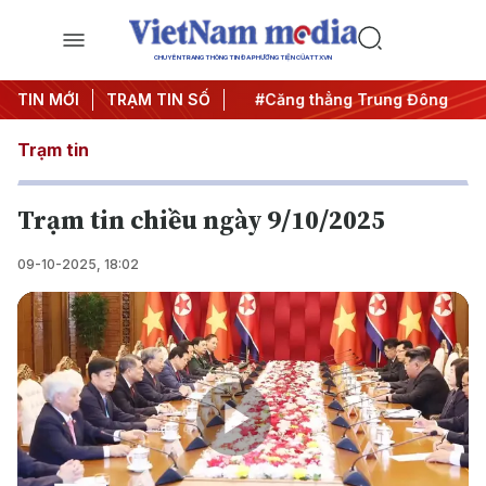
CHUYÊN TRANG THÔNG TIN ĐA PHƯƠNG TIỆN CỦA TTXVN
đêm
TIN MỚI
#Chống khai thác IUU
TRẠM TIN SỐ
#Căng thẳng Trung Đông
#A
Trạm tin
Trạm tin chiều ngày 9/10/2025
09-10-2025, 18:02
Play