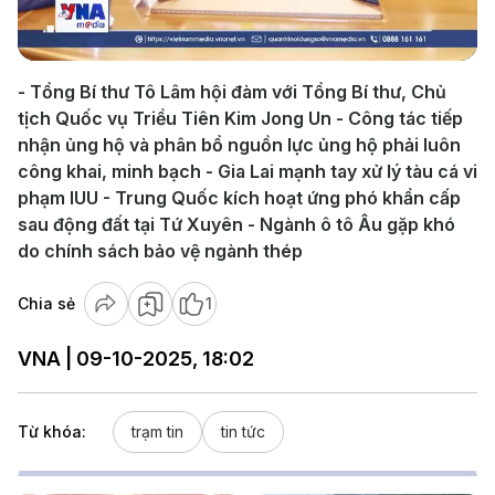
Video
- Tổng Bí thư Tô Lâm hội đàm với Tổng Bí thư, Chủ
tịch Quốc vụ Triều Tiên Kim Jong Un - Công tác tiếp
nhận ủng hộ và phân bổ nguồn lực ủng hộ phải luôn
công khai, minh bạch - Gia Lai mạnh tay xử lý tàu cá vi
phạm IUU - Trung Quốc kích hoạt ứng phó khẩn cấp
sau động đất tại Tứ Xuyên - Ngành ô tô Âu gặp khó
do chính sách bảo vệ ngành thép
Chia sẻ
1
VNA | 09-10-2025, 18:02
Từ khóa:
trạm tin
tin tức