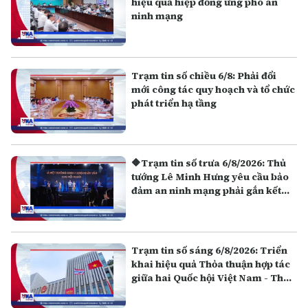
hiệu quả hiệp đồng ứng phó an
ninh mạng
Trạm tin số chiều 6/8: Phải đổi
mới công tác quy hoạch và tổ chức
phát triển hạ tầng
🔶Trạm tin số trưa 6/8/2026: Thủ
tướng Lê Minh Hưng yêu cầu bảo
đảm an ninh mạng phải gắn kết
giữa "bảo vệ hệ thống" và "bảo vệ
con người"
Trạm tin số sáng 6/8/2026: Triển
khai hiệu quả Thỏa thuận hợp tác
giữa hai Quốc hội Việt Nam - Thái
Lan