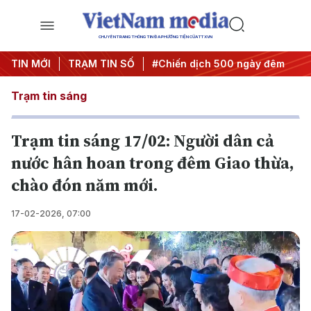
CHUYÊN TRANG THÔNG TIN ĐA PHƯƠNG TIỆN CỦA TTXVN
 quyết thành hành động
TIN MỚI
TRẠM TIN SỐ
#Chiến dịch 500 ngày đêm
#Chốn
Trạm tin sáng
Trạm tin sáng 17/02: Người dân cả
nước hân hoan trong đêm Giao thừa,
chào đón năm mới.
17-02-2026, 07:00