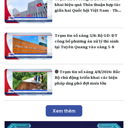
khai hiệu quả Thỏa thuận hợp tác
giữa hai Quốc hội Việt Nam - Thái
Lan
Trạm tin số sáng 5/8: Bộ GD-ĐT
công bố phương án xử lý thí sinh
tại Tuyên Quang vào sáng 5-8
🔴 Trạm tin số sáng 4/8/2026: Bắc
Bộ chủ động triển khai các biện
pháp ứng phó đợt mưa lớn
Xem thêm