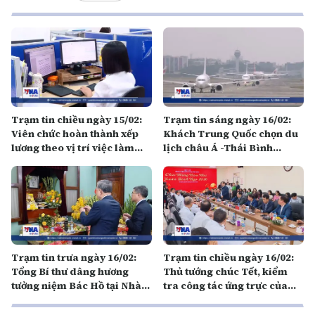
Trạm tin chiều ngày 15/02:
Trạm tin sáng ngày 16/02:
Viên chức hoàn thành xếp
Khách Trung Quốc chọn du
lương theo vị trí việc làm
lịch châu Á -Thái Bình
trước 1/7/2026
Dương dịp Tết Nguyên đán
Trạm tin trưa ngày 16/02:
Trạm tin chiều ngày 16/02:
Tổng Bí thư dâng hương
Thủ tướng chúc Tết, kiểm
tưởng niệm Bác Hồ tại Nhà
tra công tác ứng trực của
67 và Khu Di tích Hoàng
ngành Y tế tại Hà Nội
Thành Thăng Long