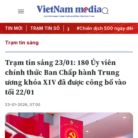
CHUYÊN TRANG THÔNG TIN ĐA PHƯƠNG TIỆN CỦA TTXVN
 Nghị quyết thành hành động
TIN MỚI
TRẠM TIN SỐ
#Chiến dịch 500 ngày đêm
Trạm tin sáng
Trạm tin sáng 23/01: 180 Ủy viên
chính thức Ban Chấp hành Trung
ương khóa XIV đã được công bố vào
tối 22/01
23-01-2026, 07:00