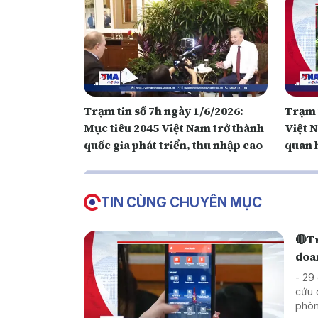
Trạm tin số 7h ngày 1/6/2026:
Trạm t
Mục tiêu 2045 Việt Nam trở thành
Việt 
quốc gia phát triển, thu nhập cao
quan h
cườn
TIN CÙNG CHUYÊN MỤC
🔴Tr
doa
- 29
cứu 
phòn