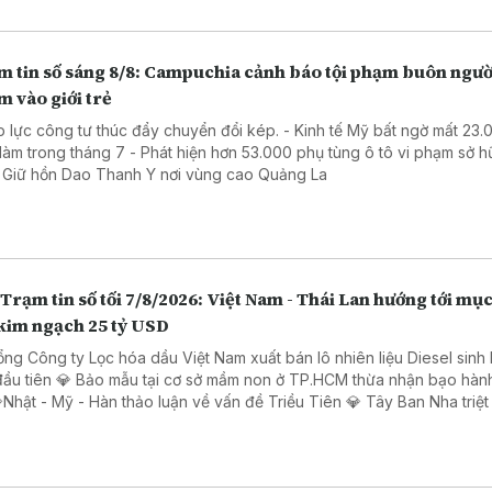
m tin số sáng 8/8: Campuchia cảnh báo tội phạm buôn ngườ
 vào giới trẻ
p lực công tư thúc đẩy chuyển đổi kép. - Kinh tế Mỹ bất ngờ mất 23.
 làm trong tháng 7 - Phát hiện hơn 53.000 phụ tùng ô tô vi phạm sở hữ
- Giữ hồn Dao Thanh Y nơi vùng cao Quảng La
Trạm tin số tối 7/8/2026: Việt Nam - Thái Lan hướng tới mục
 kim ngạch 25 tỷ USD
ổng Công ty Lọc hóa dầu Việt Nam xuất bán lô nhiên liệu Diesel sinh
 cơ sở mầm non ở TP.HCM thừa nhận bạo hành hai
💎Nhật - Mỹ - Hàn thảo luận về vấn đề Triều Tiên 💎 Tây Ban Nha triệt
g dây buôn người di cư xuyên Địa Trung Hải