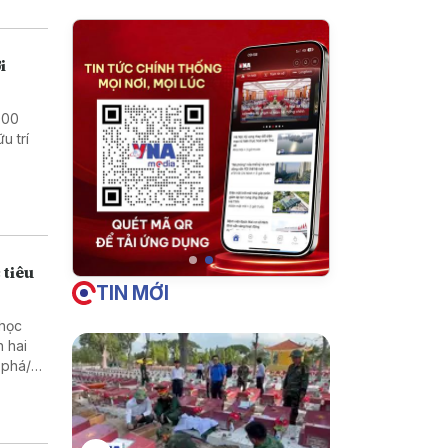
i
000
u trí
 tiêu
TIN MỚI
 học
 phá/