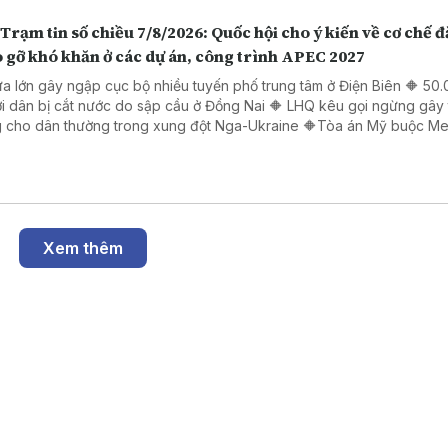
Trạm tin số chiều 7/8/2026: Quốc hội cho ý kiến về cơ chế đ
 gỡ khó khăn ở các dự án, công trình APEC 2027
a lớn gây ngập cục bộ nhiều tuyến phố trung tâm ở Điện Biên 🔶 50
i dân bị cắt nước do sập cầu ở Đồng Nai 🔶 LHQ kêu gọi ngừng gây
 cho dân thường trong xung đột Nga-Ukraine 🔶Tòa án Mỹ buộc Me
ng gần 600 triệu USD
Xem thêm