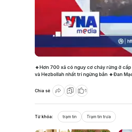
🔹Hơn 700 xã có nguy cơ cháy rừng ở cấp c
và Hezbollah nhất trí ngừng bắn 🔹Đan Mạc
Chia sẻ
1
Từ khóa:
trạm tin
Trạm tin trưa