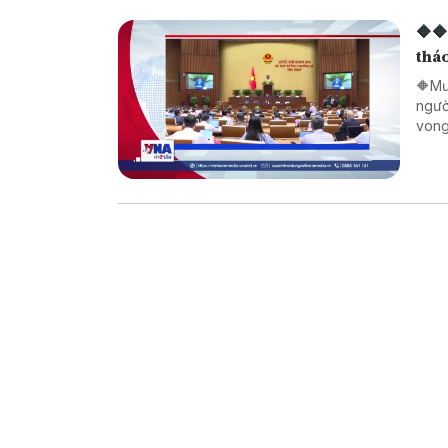
🔶🔶
tháo
🔶Mư
ngườ
vong
thườ