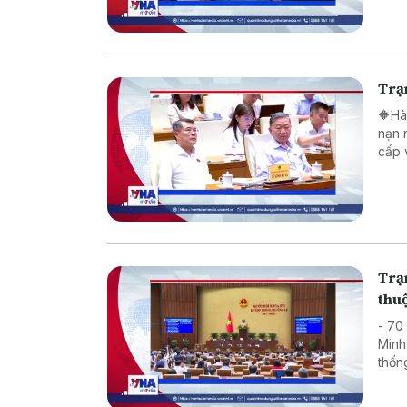
Trạm
🔶Hà
nạn 
cấp 
Trạm
thuộ
- 70
Minh
thốn
phạt