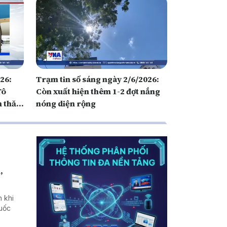
026:
Trạm tin số sáng ngày 2/6/2026:
Tô
Còn xuất hiện thêm 1-2 đợt nắng
n thăm
nóng diện rộng
s
,
h khi
quốc