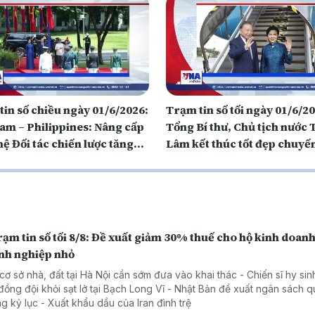
in số chiều ngày 01/6/2026:
Trạm tin số tối ngày 01/6/2
Nam – Philippines: Nâng cấp
Tổng Bí thư, Chủ tịch nước 
ệ Đối tác chiến lược tăng
Lâm kết thúc tốt đẹp chuyế
g
cấp Nhà nước tới Philippine
ạm tin số tối 8/8: Đề xuất giảm 30% thuế cho hộ kinh doanh
nh nghiệp nhỏ
 cơ sở nhà, đất tại Hà Nội cần sớm đưa vào khai thác - Chiến sĩ hy sin
đồng đội khỏi sạt lở tại Bạch Long Vĩ - Nhật Bản đề xuất ngân sách 
g kỷ lục - Xuất khẩu dầu của Iran đình trệ