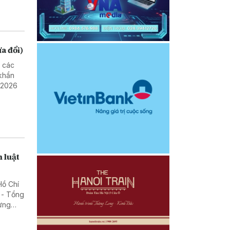
ửa đổi)
m các
khẩn
 2026
n luật
Hồ Chí
 - Tổng
rừng