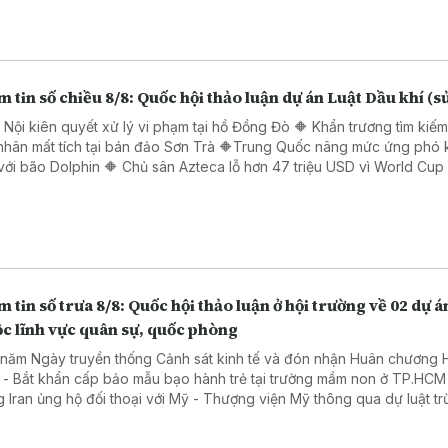
 tin số chiều 8/8: Quốc hội thảo luận dự án Luật Dầu khí (s
 Nội kiên quyết xử lý vi phạm tại hồ Đồng Đò 🔶 Khẩn trương tìm kiế
nhân mất tích tại bán đảo Sơn Trà 🔶Trung Quốc nâng mức ứng phó 
với bão Dolphin 🔶 Chủ sân Azteca lỗ hơn 47 triệu USD vì World Cup
 tin số trưa 8/8: Quốc hội thảo luận ở hội trường về 02 dự á
c lĩnh vực quân sự, quốc phòng
 năm Ngày truyền thống Cảnh sát kinh tế và đón nhận Huân chương 
 - Bắt khẩn cấp bảo mẫu bạo hành trẻ tại trường mầm non ở TP.HCM
g Iran ủng hộ đối thoại với Mỹ - Thượng viện Mỹ thông qua dự luật t
 Nga