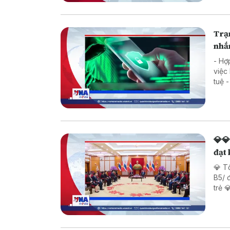
Trạ
nhắm
- Hợ
việc
tuệ 
💎💎
đạt
💎 T
B5/ đầu tiên 💎 Bảo mẫu tại
trẻ 
đườn