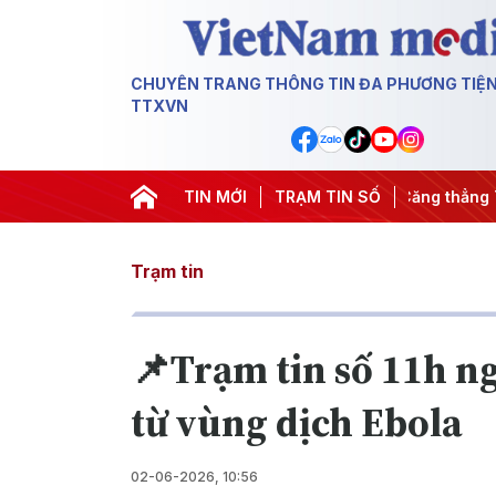
CHUYÊN TRANG THÔNG TIN ĐA PHƯƠNG TIỆ
TTXVN
y đêm
#Chống khai thác IUU
TIN MỚI
#Căng thẳng Trung Đông
TRẠM TIN SỐ
#
Trạm tin
📌Trạm tin số 11h n
từ vùng dịch Ebola
02-06-2026, 10:56