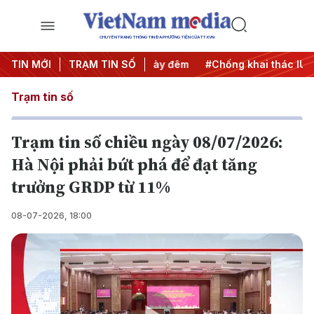
CHUYÊN TRANG THÔNG TIN ĐA PHƯƠNG TIỆN CỦA TTXVN
ộng
TIN MỚI
#Chiến dịch 500 ngày đêm
TRẠM TIN SỐ
#Chống khai thác IUU
#
Trạm tin số
Trạm tin số chiều ngày 08/07/2026:
Hà Nội phải bứt phá để đạt tăng
trưởng GRDP từ 11%
08-07-2026, 18:00