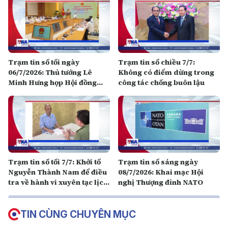
Trạm tin số tối ngày
Trạm tin số chiều 7/7:
06/7/2026: Thủ tướng Lê
Không có điểm dừng trong
Minh Hưng họp Hội đồng
công tác chống buôn lậu
Thi đua – Khen thưởng
Trạm tin số tối 7/7: Khởi tố
Trạm tin số sáng ngày
Nguyễn Thành Nam để điều
08/7/2026: Khai mạc Hội
tra về hành vi xuyên tạc lịch
nghị Thượng đỉnh NATO
sử, xúc phạm lãnh tụ
TIN CÙNG CHUYÊN MỤC