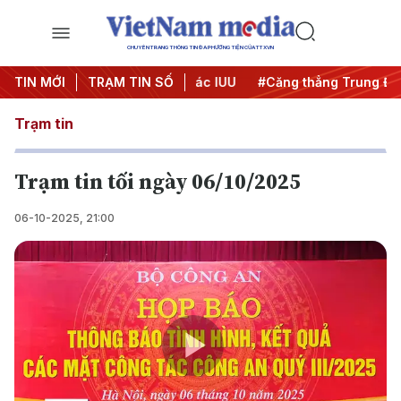
CHUYÊN TRANG THÔNG TIN ĐA PHƯƠNG TIỆN CỦA TTXVN
gày đêm
TIN MỚI
#Chống khai thác IUU
TRẠM TIN SỐ
#Căng thẳng Trung Đông
Trạm tin
Trạm tin tối ngày 06/10/2025
06-10-2025, 21:00
Play