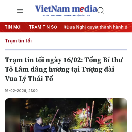
CHUYÊN TRANG THÔNG TIN ĐA PHƯƠNG TIỆN CỦA TTXVN
ương 3
TIN MỚI
#APEC 2027
TRẠM TIN SỐ
#Đưa Nghị quyết thành hành động
Trạm tin tối
Trạm tin tối ngày 16/02: Tổng Bí thư
Tô Lâm dâng hương tại Tượng đài
Vua Lý Thái Tổ
16-02-2026, 21:00