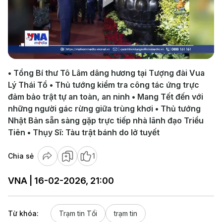
Play
Video
• Tổng Bí thư Tô Lâm dâng hương tại Tượng đài Vua
Lý Thái Tổ • Thủ tướng kiểm tra công tác ứng trực
đảm bảo trật tự an toàn, an ninh • Mang Tết đến với
những người gác rừng giữa trùng khơi • Thủ tướng
Nhật Bản sẵn sàng gặp trực tiếp nhà lãnh đạo Triều
Tiên • Thụy Sĩ: Tàu trật bánh do lở tuyết
Chia sẻ
1
VNA | 16-02-2026, 21:00
Từ khóa:
Trạm tin Tối
trạm tin