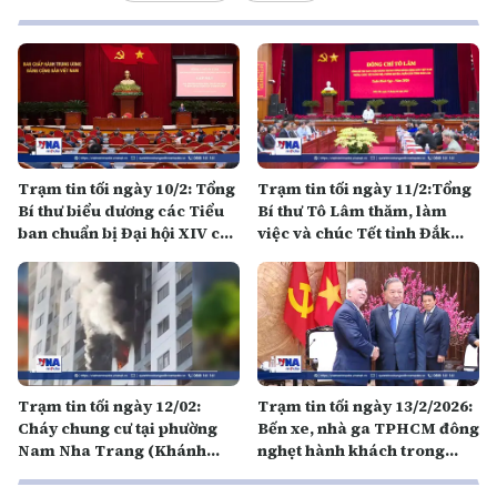
Trạm tin tối ngày 10/2: Tổng
Trạm tin tối ngày 11/2:Tổng
Bí thư biểu dương các Tiểu
Bí thư Tô Lâm thăm, làm
ban chuẩn bị Đại hội XIV của
việc và chúc Tết tỉnh Đắk
Đảng
Lắk
Trạm tin tối ngày 12/02:
Trạm tin tối ngày 13/2/2026:
Cháy chung cư tại phường
Bến xe, nhà ga TPHCM đông
Nam Nha Trang (Khánh
nghẹt hành khách trong
Hòa) khiến 2 người tử vong
ngày làm việc cuối năm