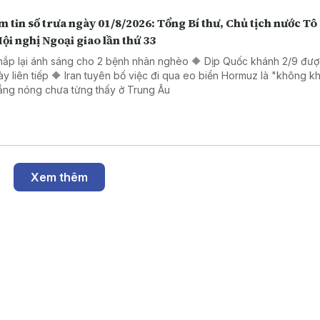
 tin số trưa ngày 01/8/2026: Tổng Bí thư, Chủ tịch nước T
ội nghị Ngoại giao lần thứ 33
hắp lại ánh sáng cho 2 bệnh nhân nghèo 🔶 Dịp Quốc khánh 2/9 đượ
ày liên tiếp 🔶 Iran tuyên bố việc đi qua eo biển Hormuz là "không kh
ắng nóng chưa từng thấy ở Trung Âu
Xem thêm