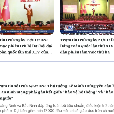
tin trưa ngày 19/01/2026:
Trạm tin trưa ngày 21/01: Đ
ạc phiên trù bị Đại hội đại
Đảng toàn quốc lần thứ XIV
toàn quốc lần thứ XIV của
đầu phiên làm việc thứ ba
n số trưa 6/8/2026: Thủ tướng Lê Minh Hưng yêu cầu bảo
an ninh mạng phải gắn kết giữa "bảo vệ hệ thống" và "bảo
 người"
uảng Ninh và Bắc Ninh đáp ứng toàn bộ tiêu chuẩn, điều kiện trở thà
h phố 🔸 Dự kiến giảm hơn 17.000 đầu mối cơ sở giáo dục trên cả nư