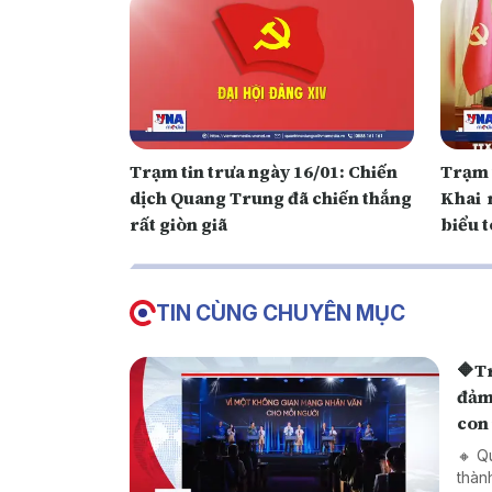
Trạm tin trưa ngày 16/01: Chiến
Trạm 
dịch Quang Trung đã chiến thắng
Khai m
rất giòn giã
biểu 
Đảng
TIN CÙNG CHUYÊN MỤC
🔶Trạm ti
đảm 
con
🔸 Q
thàn