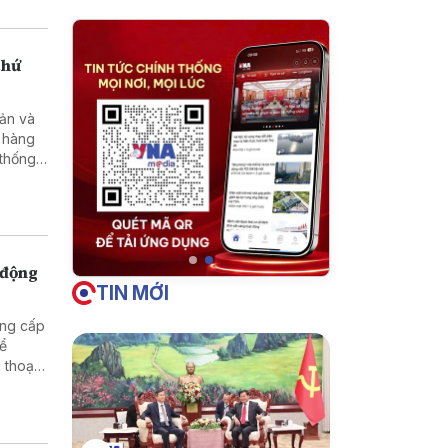
thứ
 động
TIN MỚI