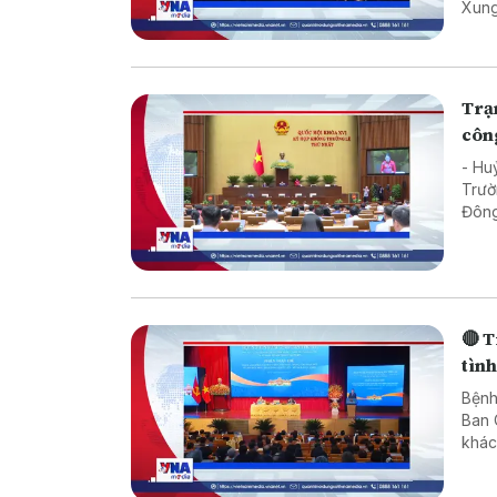
Xung
triệ
Trạ
công
- Huỷ
Trườ
Đông
tích
🔴 T
tình
Bệnh
Ban 
khác
xuất
tron