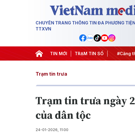
CHUYÊN TRANG THÔNG TIN ĐA PHƯƠNG TIỆ
TTXVN
hiến dịch 500 ngày đêm
TIN MỚI
#Chống khai thác IUU
TRẠM TIN SỐ
#Căng thẳ
Trạm tin trưa
Trạm tin trưa ngày 
của dân tộc
24-01-2026, 11:00