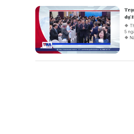
Trạm
dự H
🔶 T
5 ng
🔶 N