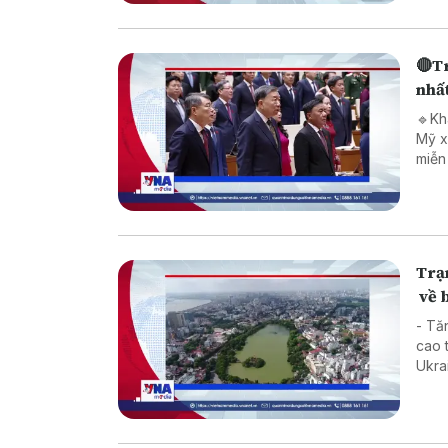
🔴Tr
nhấ
🔹Kha
Mỹ xác n
miễn thuế 🔹Hơn 4.100 tàu cá trên 6m
Trạm
về b
- Tăng
cao tố
Ukraine sản xuấ
trực 