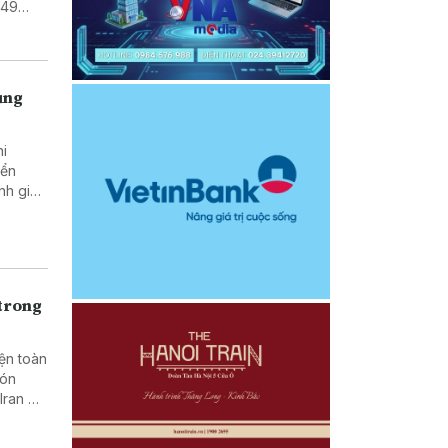
 49
ụng
hi
iển
nh giá
 trong
ện toàn
đón
Iran đề
 mạng