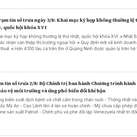
ạm tin số trưa ngày 3/8: Khai mạc kỳ họp không thường lệ 
t, quốc hội khóa XVI
i mạc kỳ họp không thường lệ thứ nhất, quốc hội khóa XVI 🔹Nhật Bản và
hận can thiệp thị trường ngoại hối 🔹Quy định mới về kinh doanh hàng
 ở Quảng Ninh được quản lý trên hệ thống
VNFishbase 🔹Đánh bom liều chết tại Pakistan gây nhiều thương vong
 tin số trưa 2/8: Bộ Chính trị ban hành Chương trình hành
ảo vệ môi trường và ứng phó biến đổi khí hậu
 kiểm soát dịch bệnh và chất cấm trong chăn nuôi - Thống nhất nâng cấp
c Mỹ An - Cao Lãnh lên 4 làn xe hoàn chỉnh - Mỹ chưa cấp phép để
t Patriot - Chính phủ và phe đối lập Venezuela nhất trí đối thoại
tiếp