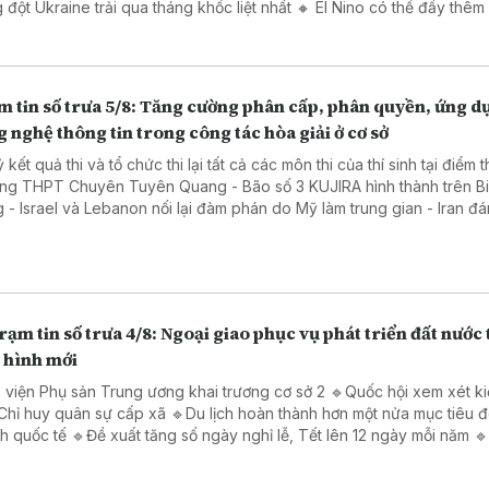
 đột Ukraine trải qua tháng khốc liệt nhất 🔸 El Nino có thể đẩy thêm
u người vào cảnh thiếu lương thực cấp tính
m tin số trưa 5/8: Tăng cường phân cấp, phân quyền, ứng d
 nghệ thông tin trong công tác hòa giải ở cơ sở
 kết quả thi và tổ chức thi lại tất cả các môn thi của thí sinh tại điểm t
ng THPT Chuyên Tuyên Quang - Bão số 3 KUJIRA hình thành trên B
 - Israel và Lebanon nối lại đàm phán do Mỹ làm trung gian - Iran đá
 cực đàm phán với Oman
rạm tin số trưa 4/8: Ngoại giao phục vụ phát triển đất nước
 hình mới
 viện Phụ sản Trung ương khai trương cơ sở 2 🔹Quốc hội xem xét ki
Chỉ huy quân sự cấp xã 🔹Du lịch hoàn thành hơn một nửa mục tiêu 
h quốc tế 🔹Đề xuất tăng số ngày nghỉ lễ, Tết lên 12 ngày mỗi năm 🔹
 thành lập liên minh an ninh giữa các nước Hồi giáo 🔹Số người thiệt
g trận động đất kép ở Venezuela tiếp tục tăng