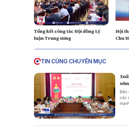
Tổng kết công tác Hội đồng Lý
Hội t
luận Trung ương
Chu H
TIN CÙNG CHUYÊN MỤC
Xuất
sớm,
Bên 
các 
mạnh
tron
còn 
tập,
cao 