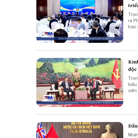
tri
Tron
ra P
trao
ngoạ
Kinh
độc 
Tron
biểu
viên
đoàn
Thon
Dấu
Nhân