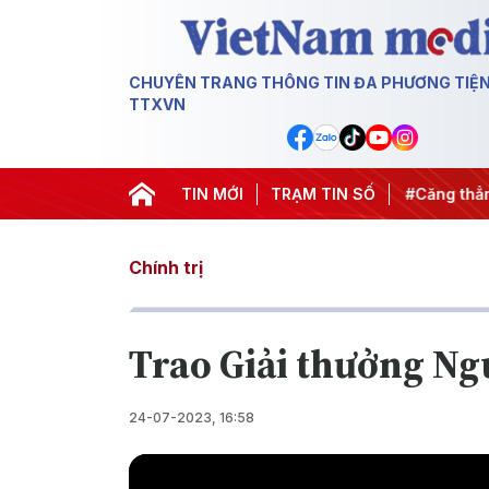
CHUYÊN TRANG THÔNG TIN ĐA PHƯƠNG TIỆ
TTXVN
n dịch 500 ngày đêm
TIN MỚI
#Chống khai thác IUU
TRẠM TIN SỐ
#Căng thẳng 
Chính trị
Trao Giải thưởng Ng
24-07-2023, 16:58