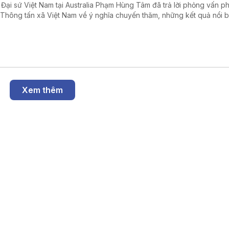
 Đại sứ Việt Nam tại Australia Phạm Hùng Tâm đã trả lời phỏng vấn 
 Thông tấn xã Việt Nam về ý nghĩa chuyến thăm, những kết quả nổi b
hai năm hai nước nâng cấp quan hệ lên Đối tác Chiến lược Toàn diện
ác lĩnh vực có thể tạo đột phá trong thời gian tới.
Xem thêm