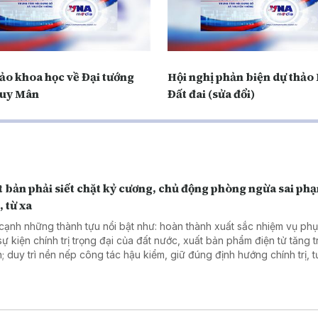
hảo khoa học về Đại tướng
Hội nghị phản biện dự thảo
uy Mân
Đất đai (sửa đổi)
 bản phải siết chặt kỷ cương, chủ động phòng ngừa sai ph
 từ xa
cạnh những thành tựu nổi bật như: hoàn thành xuất sắc nhiệm vụ ph
sự kiện chính trị trọng đại của đất nước, xuất bản phẩm điện tử tăng 
; duy trì nền nếp công tác hậu kiểm, giữ đúng định hướng chính trị, 
g lĩnh vực xuất bản... Thì trong những tháng đầu năm, ngành xuất bả
một số hạn chế, khuyết điểm cần thẳng thắn nhìn nhận, nhất là khâu 
 thẩm định nội dung xuất bản phẩm. Xuất bản cần siết chặt kỷ cương,
chất lượng, chủ động phòng ngừa sai phạm từ sớm, từ xa - đây là nộ