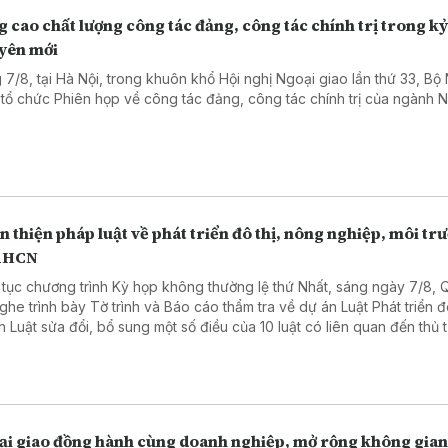
h tại Hội nghị giao ban công tác xuất bản do Ban Tuyên giáo Trung 
 cao chất lượng công tác đảng, công tác chính trị trong k
 hợp Bộ Văn hóa, Thể thao và Du lịch, Hội Xuất bản Việt Nam tổ chứ
yên mới
ại Hà Nội.
 7/8, tại Hà Nội, trong khuôn khổ Hội nghị Ngoại giao lần thứ 33, Bộ
 tổ chức Phiên họp về công tác đảng, công tác chính trị của ngành 
.
 thiện pháp luật về phát triển đô thị, nông nghiệp, môi tr
KHCN
 tục chương trình Kỳ họp không thường lệ thứ Nhất, sáng ngày 7/8, 
nghe trình bày Tờ trình và Báo cáo thẩm tra về dự án Luật Phát triển đô
n Luật sửa đổi, bổ sung một số điều của 10 luật có liên quan đến thủ 
 chính, điều kiện kinh doanh trong lĩnh vực nông nghiệp và môi trườn
n Luật sửa đổi, bổ sung một số điều của Luật Tần số vô tuyến điện, L
 thông, Luật Giao dịch điện tử và Luật Chuyển giao công nghệ. Sau đ
hội thảo luận tại tổ.
ại giao đồng hành cùng doanh nghiệp, mở rộng không gian