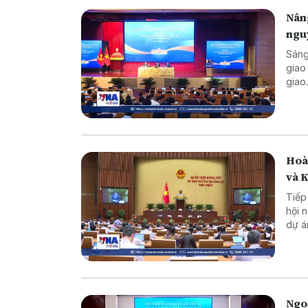
chín
Nâng
phối
ngu
7/8 t
Sáng
giao
giao
Hoàn
và 
Tiếp
hội 
dự á
hành
dự á
Viễn
Quốc 
Ngo