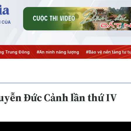
N CỦA
Trung Đông
#An ninh năng lượng
#Bảo vệ nền tảng tư tưở
uyễn Đức Cảnh lần thứ IV