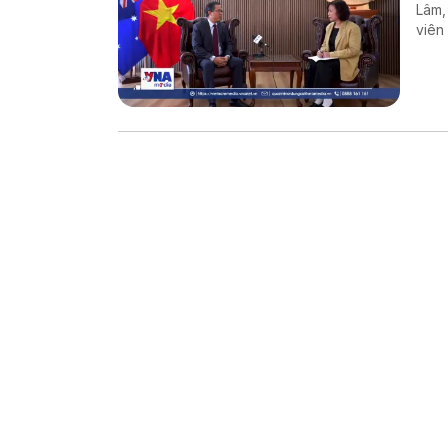
Lâm,
viên
hơn 
như c