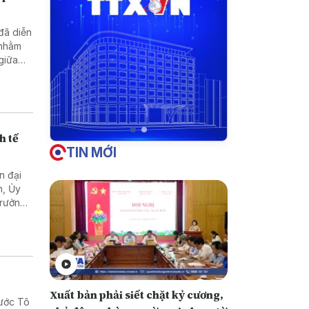
 đã diễn
 nhằm
 giữa
h tế
TIN MỚI
n đại
n, Ủy
Trưởng
Lào
Xuất bản phải siết chặt kỷ cương,
nước Tô