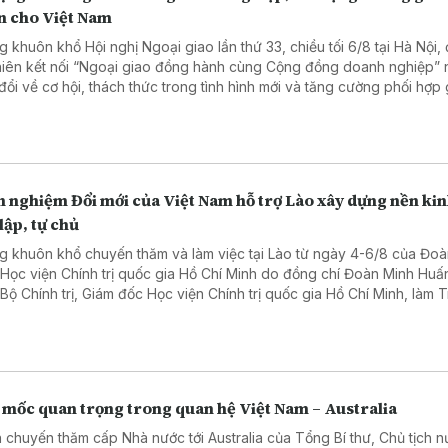
ển cho Việt Nam
g khuôn khổ Hội nghị Ngoại giao lần thứ 33, chiều tối 6/8 tại Hà Nội,
hiên kết nối “Ngoại giao đồng hành cùng Cộng đồng doanh nghiệp”
 đổi về cơ hội, thách thức trong tình hình mới và tăng cường phối hợp
i giao với doanh nghiệp phục vụ phát triển đất nước.
 nghiệm Đổi mới của Việt Nam hỗ trợ Lào xây dựng nền kin
lập, tự chủ
g khuôn khổ chuyến thăm và làm việc tại Lào từ ngày 4-6/8 của Đoà
 Học viện Chính trị quốc gia Hồ Chí Minh do đồng chí Đoàn Minh Huấ
 Bộ Chính trị, Giám đốc Học viện Chính trị quốc gia Hồ Chí Minh, làm 
, ngày 06/8, Đoàn đã đến chào xã giao Tổng Bí thư, Chủ tịch nước 
gloun Sisoulith và Thủ tướng Chính phủ Lào Sonexay Siphandone.
 mốc quan trọng trong quan hệ Việt Nam – Australia
 chuyến thăm cấp Nhà nước tới Australia của Tổng Bí thư, Chủ tịch 