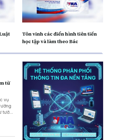
 Luật
Tôn vinh các điển hình tiên tiến
học tập và làm theo Bác
ạm từ
ục vụ
trưởng
tư tưởng
n vẫn
biên
 nâng
i dung