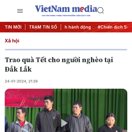
CHUYÊN TRANG THÔNG TIN ĐA PHƯƠNG TIỆN CỦA TTXVN
#Đưa Nghị quyết thành hành động
TIN MỚI
TRẠM TIN SỐ
#Chiến dịch 500 ngày
Xã hội
Trao quà Tết cho người nghèo tại
Đắk Lắk
24-01-2024, 21:29