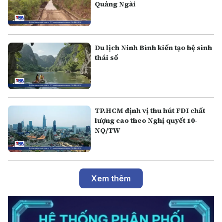
Quảng Ngãi
Du lịch Ninh Bình kiến tạo hệ sinh
thái số
TP.HCM định vị thu hút FDI chất
lượng cao theo Nghị quyết 10-
NQ/TW
Xem thêm