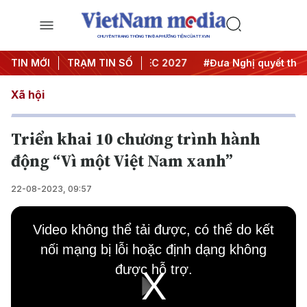
CHUYÊN TRANG THÔNG TIN ĐA PHƯƠNG TIỆN CỦA TTXVN
 nghị Trung ương 3
TIN MỚI
TRẠM TIN SỐ
#APEC 2027
#Đưa Nghị quyết thành h
Xã hội
Triển khai 10 chương trình hành
động “Vì một Việt Nam xanh”
22-08-2023, 09:57
This
is
Video không thể tải được, có thể do kết
a
modal
nối mạng bị lỗi hoặc định dạng không
window.
được hỗ trợ.