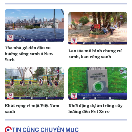
Tòa nhà gỗ dẫn đầu xu
Lan tỏa mô hình chung cư
hướng sống xanh ở New
xanh, ban công xanh
York
Khát vọng vì một Việt Nam
Khởi động dự án trồng cây
xanh
hướng đến Net Zero
TIN CÙNG CHUYÊN MỤC