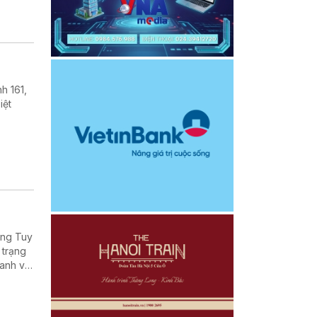
h 161,
iệt
ờng Tuy
 trạng
oanh và