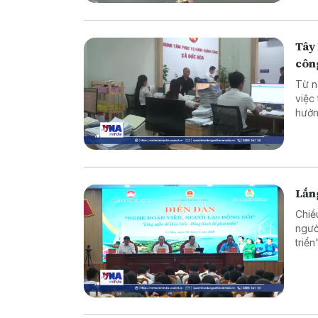
Tây 
côn
Từ n
việc
hưởn
động
nghi
Lắng
Chiề
ngườ
triể
và t
trực 