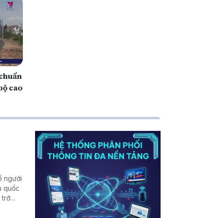
 chuẩn
bộ cao
ể người
u quốc
 trở
 cuộc