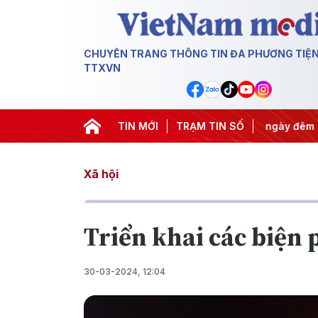
CHUYÊN TRANG THÔNG TIN ĐA PHƯƠNG TIỆ
TTXVN
uyết thành hành động
TIN MỚI
#Chiến dịch 500 ngày đêm
TRẠM TIN SỐ
#Chống 
Xã hội
Triển khai các biện 
30-03-2024, 12:04