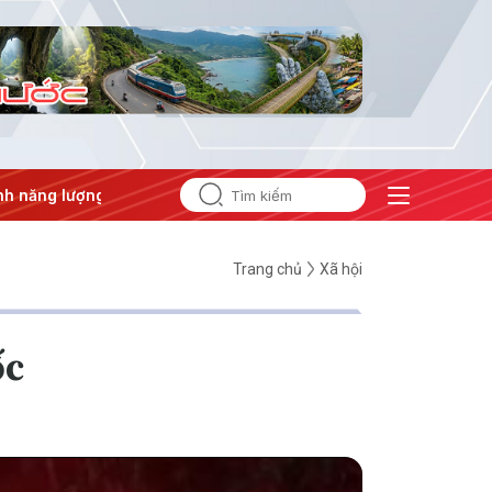
ợng
#Bảo vệ nền tảng tư tưởng của Đảng
Trang chủ
Xã hội
ốc