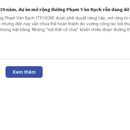
 20 năm, dự án mở rộng đường Phạm Văn Bạch vẫn dang dở
g Phạm Văn Bạch (TP.HCM) được phê duyệt nâng cấp, mở rộng từ
 nhưng đến nay vẫn chưa thể hoàn thành do vướng công tác bồi th
 phóng mặt bằng. Những "nút thắt cổ chai" khiến nhiều đoạn đường 
n ùn tắc giao thông vào giờ cao điểm.
Xem thêm