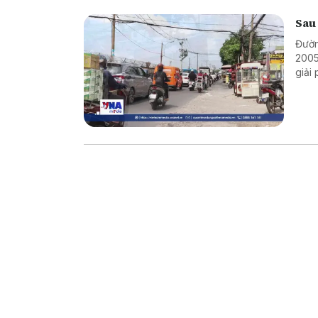
Sau
Đườn
2005
giải
xuyê