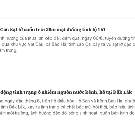
Cai: Sạt lở cuốn trôi 30m mặt đường tỉnh lộ 161
nh hưởng của mưa lớn kéo dài, đêm qua, ngày 06/8, tuyến đường tỉn
 qua khu vực Vạt Dầu, xã Bảo Hà, tỉnh Lào Cai xảy ra vụ sạt lở đặc b
êm trọng.
 động tình trạng ô nhiễm nguồn nước kênh, hồ tại Đắk Lắk
g ngày đầu tháng 8, trên hồ điều hòa Hồ Sơn và kênh Bàu Hạ, phư
tỉnh Đắk Lắk, xảy ra tình trạng cá chết bốc mùi hôi thối, báo hiệu tình
iễm môi trường, ảnh hưởng đến đời sống sinh hoạt, buôn bán kinh d
 ảnh du lịch địa phương.