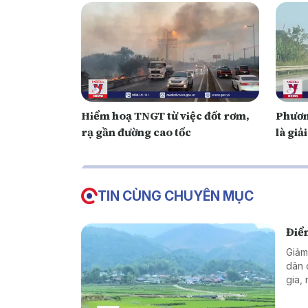
Hiểm hoạ TNGT từ việc đốt rơm,
Phươn
rạ gần đường cao tốc
là giả
TIN CÙNG CHUYÊN MỤC
Điể
Giảm
dân 
gia,
thàn
sống