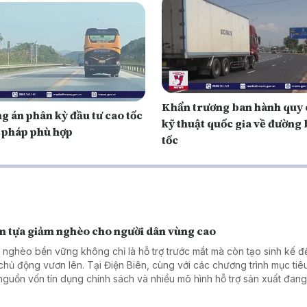
Khẩn trương ban hành quy
g án phân kỳ đầu tư cao tốc
kỹ thuật quốc gia về đường 
i pháp phù hợp
tốc
m tựa giảm nghèo cho người dân vùng cao
 nghèo bền vững không chỉ là hỗ trợ trước mắt mà còn tạo sinh kế đ
chủ động vươn lên. Tại Điện Biên, cùng với các chương trình mục tiê
 nguồn vốn tín dụng chính sách và nhiều mô hình hỗ trợ sản xuất đang
h điểm tựa giúp hàng nghìn hộ nghèo, cận nghèo từng bước ổn định
.