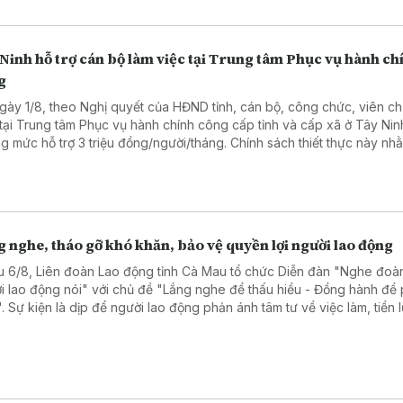
Ninh hỗ trợ cán bộ làm việc tại Trung tâm Phục vụ hành ch
g
gày 1/8, theo Nghị quyết của HĐND tỉnh, cán bộ, công chức, viên c
 tại Trung tâm Phục vụ hành chính công cấp tỉnh và cấp xã ở Tây Ni
g mức hỗ trợ 3 triệu đồng/người/tháng. Chính sách thiết thực này nh
 viên đội ngũ nhân sự, nâng cao chất lượng phục vụ người dân và 
ệp.
 nghe, tháo gỡ khó khăn, bảo vệ quyền lợi người lao động
u 6/8, Liên đoàn Lao động tỉnh Cà Mau tổ chức Diễn đàn "Nghe đoàn
i lao động nói" với chủ đề "Lắng nghe để thấu hiểu - Đồng hành để 
n". Sự kiện là dịp để người lao động phản ánh tâm tư về việc làm, tiền
ình trạng nợ đọng bảo hiểm xã hội, qua đó lãnh đạo tỉnh và các sở n
tiếp đối thoại, tháo gỡ khó khăn.