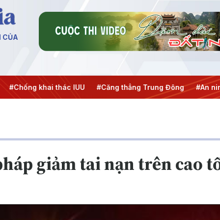
N CỦA
khai thác IUU
#Căng thẳng Trung Đông
#An ninh năng lư
pháp giảm tai nạn trên cao t