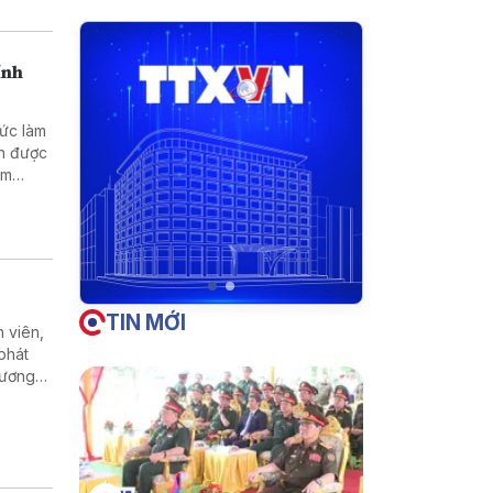
ính
hức làm
nh được
ằm
doanh
TIN MỚI
 viên,
phát
 lương
gành