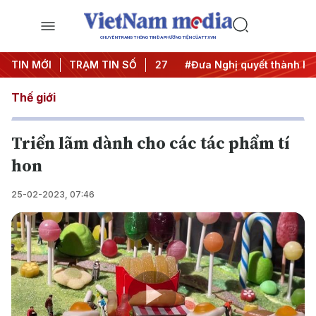
CHUYÊN TRANG THÔNG TIN ĐA PHƯƠNG TIỆN CỦA TTXVN
hị Trung ương 3
TIN MỚI
TRẠM TIN SỐ
#APEC 2027
#Đưa Nghị quyết thành hàn
Thế giới
Triển lãm dành cho các tác phẩm tí
hon
25-02-2023, 07:46