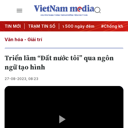
CHUYÊN TRANG THÔNG TIN ĐA PHƯƠNG TIỆN CỦA TTXVN
ành động
TIN MỚI
#Chiến dịch 500 ngày đêm
TRẠM TIN SỐ
#Chống khai thác IU
Văn hóa - Giải trí
Triển lãm “Đất nước tôi” qua ngôn
ngữ tạo hình
27-08-2023, 08:23