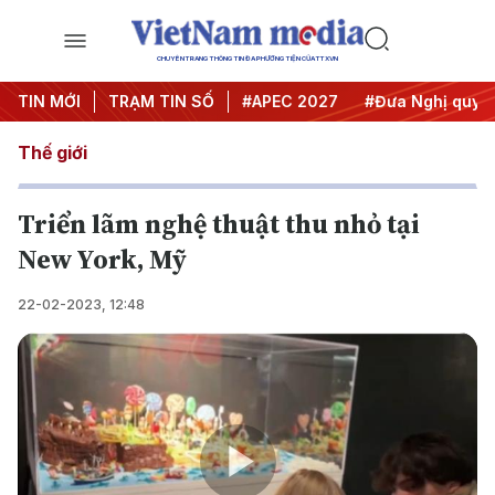
CHUYÊN TRANG THÔNG TIN ĐA PHƯƠNG TIỆN CỦA TTXVN
TIN MỚI
#Hội nghị Trung ương 3
TRẠM TIN SỐ
#APEC 2027
#Đưa Nghị quyết 
Thế giới
Triển lãm nghệ thuật thu nhỏ tại
New York, Mỹ
22-02-2023, 12:48