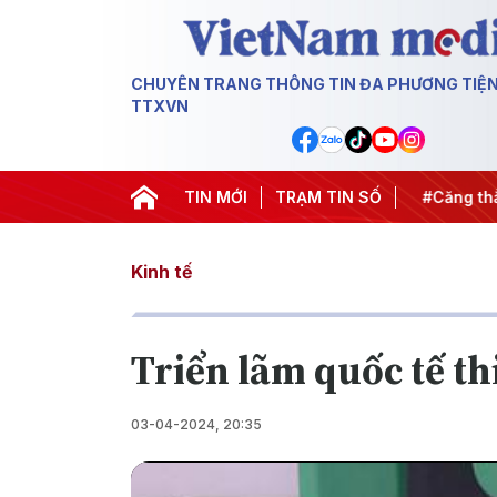
CHUYÊN TRANG THÔNG TIN ĐA PHƯƠNG TIỆ
TTXVN
hiến dịch 500 ngày đêm
TIN MỚI
#Chống khai thác IUU
TRẠM TIN SỐ
#Căng thẳ
Kinh tế
Triển lãm quốc tế t
03-04-2024, 20:35