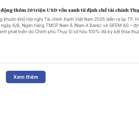
động thêm 20 triệu USD vốn xanh từ định chế tài chính Thụ
g khuôn khổ Hội nghị Tài chính Xanh Việt Nam 2026 diễn ra tại TP. H
 ngày 6/8, Ngân hàng TMCP Nam Á (Nam A Bank) và SIFEM AG – đị
chính phát triển do Chính phủ Thụy Sĩ sở hữu 100% đã ký kết thỏa thuậ
 xanh quốc tế trị giá 20 triệu USD, tương đương hơn 500 tỷ đồng.
Xem thêm