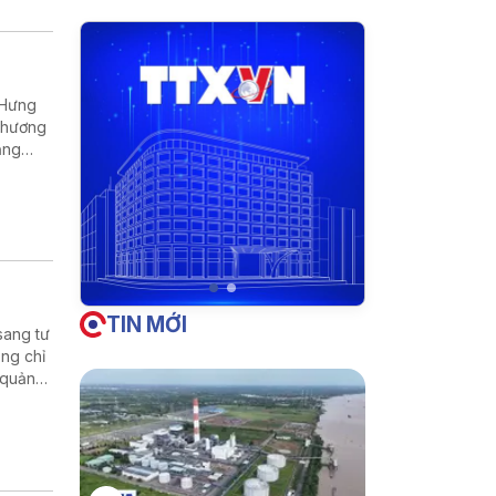
(Hưng
 Thương
ăng
u hút
n địa
TIN MỚI
sang tư
ông chỉ
 quản