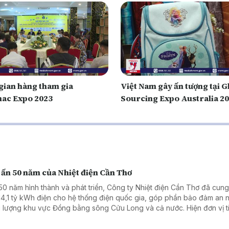
 gian hàng tham gia
Việt Nam gây ấn tượng tại G
ac Expo 2023
Sourcing Expo Australia 2
 ấn 50 năm của Nhiệt điện Cần Thơ
50 năm hình thành và phát triển, Công ty Nhiệt điện Cần Thơ đã cun
14,1 tỷ kWh điện cho hệ thống điện quốc gia, góp phần bảo đảm an n
 lượng khu vực Đồng bằng sông Cửu Long và cả nước. Hiện đơn vị t
n khai chuyển đổi nhiên liệu Nhà máy Nhiệt điện Ô Môn I, hướng tới n
 quả sản xuất, kinh doanh.