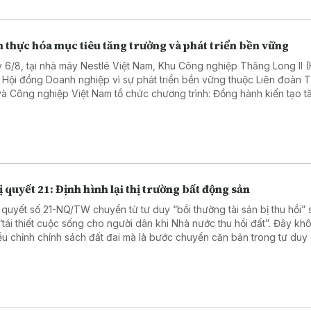
 thực hóa mục tiêu tăng trưởng và phát triển bền vững
 6/8, tại nhà máy Nestlé Việt Nam, Khu Công nghiệp Thăng Long II 
 Hội đồng Doanh nghiệp vì sự phát triển bền vững thuộc Liên đoàn
và Công nghiệp Việt Nam tổ chức chương trình: Đồng hành kiến tạo t
ng bền vững: Doanh nghiệp – Địa phương – Quốc gia. Chương trình th
ham gia của hơn 50 đại biểu, diễn giả đến từ các cơ quan chính quyề
ng, doanh nghiệp trong và ngoài tỉnh Hưng Yên.
 quyết 21: Định hình lại thị trường bất động sản
 quyết số 21-NQ/TW chuyển từ tư duy “bồi thường tài sản bị thu hồi” 
“tái thiết cuộc sống cho người dân khi Nhà nước thu hồi đất”. Đây kh
iều chỉnh chính sách đất đai mà là bước chuyển căn bản trong tư duy
tác động sâu sắc đến thị trường bất động sản trong thời gian tới.