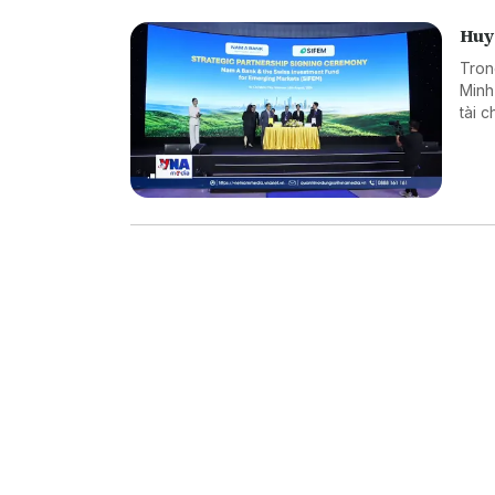
Huy 
Tron
Minh
tài 
dụng