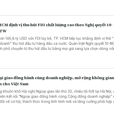
CM định vị thu hút FDI chất lượng cao theo Nghị quyết 10-
/TW
hơn 146,8 tỷ USD vốn FDI lũy kế, TP. HCM tiếp tục khẳng định vị thế "
doanh" thu hút đầu tư hàng đầu cả nước. Quán triệt Nghị quyết 10-
h phố chuyển từ thu hút đầu tư bằng mọi giá sang lựa chọn dòng vố
g cao, hướng tới phát triển xanh, số và bền vững.
ại giao đồng hành cùng doanh nghiệp, mở rộng không gian
ển cho Việt Nam
g khuôn khổ Hội nghị Ngoại giao lần thứ 33, chiều tối 6/8 tại Hà Nội,
hiên kết nối “Ngoại giao đồng hành cùng Cộng đồng doanh nghiệp”
 đổi về cơ hội, thách thức trong tình hình mới và tăng cường phối hợp
i giao với doanh nghiệp phục vụ phát triển đất nước.