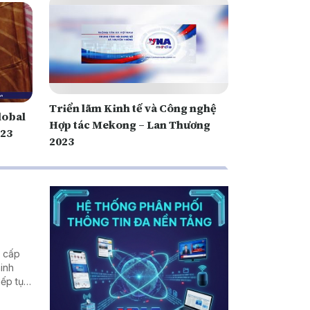
Triển lãm Kinh tế và Công nghệ
lobal
Hợp tác Mekong – Lan Thương
023
2023
g cấp
inh
iếp tục
âng cao