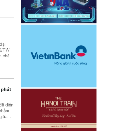
đại
NQ/TW,
n chất
 phát
 đã diễn
 nhằm
 giữa