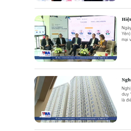
Hiện
Ngày
Yên)
mại 
trưở
sự t
phươ
Nghị
Nghị
duy 
là đ
trị, 