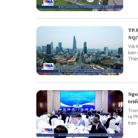
TP.H
NQ
Với 
bản 
Thàn
lượn
Ngo
tri
Tron
ra P
trao
ngoạ