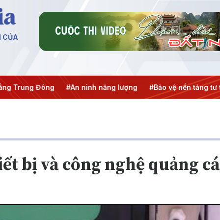
N CỦA
ng Trung Đông
#An ninh năng lượng
#Bảo vệ nền tảng tư 
hiết bị và công nghệ quảng c