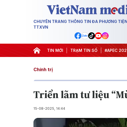
CHUYÊN TRANG THÔNG TIN ĐA PHƯƠNG TIỆ
TTXVN
#Hội nghị Trung ương 3
TIN MỚI
TRẠM TIN SỐ
#APEC 2027
#Đ
Chính trị
Triển lãm tư liệu “M
15-08-2025, 14:44