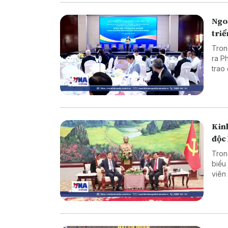
Quốc 
Ngo
tri
Tron
ra P
trao
ngoạ
Kinh
độc 
Tron
biểu
viên
đoàn
Thon