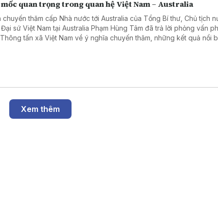
 mốc quan trọng trong quan hệ Việt Nam – Australia
 chuyến thăm cấp Nhà nước tới Australia của Tổng Bí thư, Chủ tịch 
 Đại sứ Việt Nam tại Australia Phạm Hùng Tâm đã trả lời phỏng vấn 
 Thông tấn xã Việt Nam về ý nghĩa chuyến thăm, những kết quả nổi b
hai năm hai nước nâng cấp quan hệ lên Đối tác Chiến lược Toàn diện
ác lĩnh vực có thể tạo đột phá trong thời gian tới.
Xem thêm