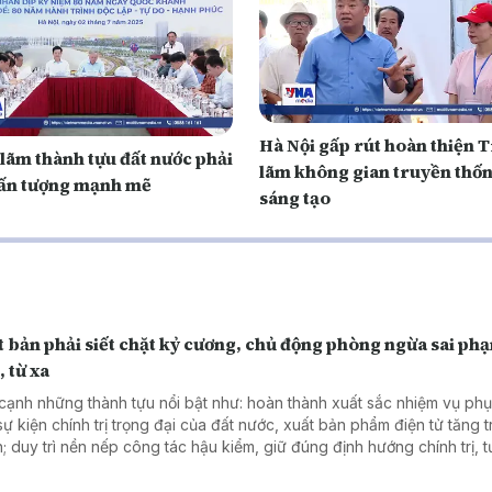
Hà Nội gấp rút hoàn thiện T
 lãm thành tựu đất nước phải
lãm không gian truyền thốn
i ấn tượng mạnh mẽ
sáng tạo
 bản phải siết chặt kỷ cương, chủ động phòng ngừa sai ph
 từ xa
cạnh những thành tựu nổi bật như: hoàn thành xuất sắc nhiệm vụ ph
sự kiện chính trị trọng đại của đất nước, xuất bản phẩm điện tử tăng 
; duy trì nền nếp công tác hậu kiểm, giữ đúng định hướng chính trị, 
g lĩnh vực xuất bản... Thì trong những tháng đầu năm, ngành xuất bả
một số hạn chế, khuyết điểm cần thẳng thắn nhìn nhận, nhất là khâu 