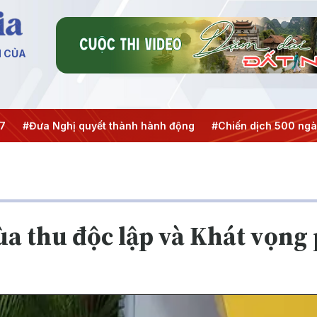
N CỦA
ưa Nghị quyết thành hành động
#Chiến dịch 500 ngày đêm
ùa thu độc lập và Khát vọng