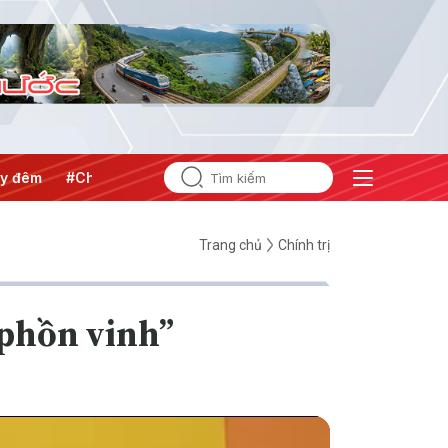
#Chống khai thác IUU
#Căng thẳng Trung Đông
#An ni
Trang chủ
Chính trị
 phồn vinh”