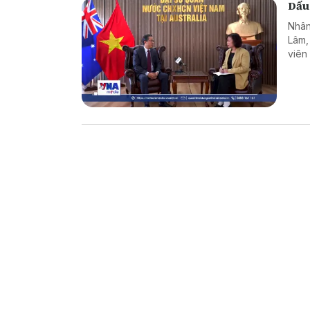
Dấu
Nhân
Lâm,
viên
hơn 
như c