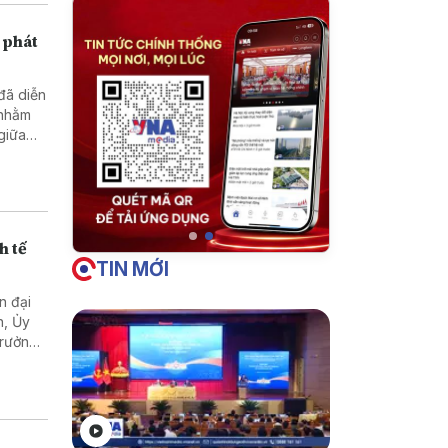
 phát
 đã diễn
 nhằm
 giữa
h tế
TIN MỚI
n đại
n, Ủy
Trưởng
Lào