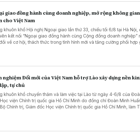
hội thảo luận tại tổ.
ại giao đồng hành cùng doanh nghiệp, mở rộng không gian
ển cho Việt Nam
g khuôn khổ Hội nghị Ngoại giao lần thứ 33, chiều tối 6/8 tại Hà Nội,
hiên kết nối “Ngoại giao đồng hành cùng Cộng đồng doanh nghiệp”
 đổi về cơ hội, thách thức trong tình hình mới và tăng cường phối hợp
i giao với doanh nghiệp phục vụ phát triển đất nước.
 nghiệm Đổi mới của Việt Nam hỗ trợ Lào xây dựng nền kin
lập, tự chủ
g khuôn khổ chuyến thăm và làm việc tại Lào từ ngày 4-6/8 của Đoà
 Học viện Chính trị quốc gia Hồ Chí Minh do đồng chí Đoàn Minh Huấ
 Bộ Chính trị, Giám đốc Học viện Chính trị quốc gia Hồ Chí Minh, làm 
, ngày 06/8, Đoàn đã đến chào xã giao Tổng Bí thư, Chủ tịch nước 
gloun Sisoulith và Thủ tướng Chính phủ Lào Sonexay Siphandone.