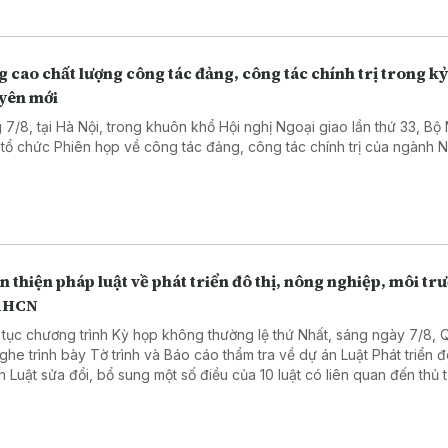
 thẩm định nội dung xuất bản phẩm. Xuất bản cần siết chặt kỷ cương,
chất lượng, chủ động phòng ngừa sai phạm từ sớm, từ xa - đây là nộ
h tại Hội nghị giao ban công tác xuất bản do Ban Tuyên giáo Trung 
 cao chất lượng công tác đảng, công tác chính trị trong k
 hợp Bộ Văn hóa, Thể thao và Du lịch, Hội Xuất bản Việt Nam tổ chứ
yên mới
ại Hà Nội.
 7/8, tại Hà Nội, trong khuôn khổ Hội nghị Ngoại giao lần thứ 33, Bộ
 tổ chức Phiên họp về công tác đảng, công tác chính trị của ngành 
.
 thiện pháp luật về phát triển đô thị, nông nghiệp, môi tr
KHCN
 tục chương trình Kỳ họp không thường lệ thứ Nhất, sáng ngày 7/8, 
nghe trình bày Tờ trình và Báo cáo thẩm tra về dự án Luật Phát triển đô
n Luật sửa đổi, bổ sung một số điều của 10 luật có liên quan đến thủ 
 chính, điều kiện kinh doanh trong lĩnh vực nông nghiệp và môi trườn
n Luật sửa đổi, bổ sung một số điều của Luật Tần số vô tuyến điện, L
 thông, Luật Giao dịch điện tử và Luật Chuyển giao công nghệ. Sau đ