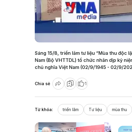
Sáng 15/8, triển lãm tư liệu “Mùa thu độc 
Nam (Bộ VHTTDL) tổ chức nhân dịp kỷ niệ
chủ nghĩa Việt Nam (02/9/1945 - 02/9/202
Chia sẻ
1
Từ khóa:
triển lãm
Tư liệu
mùa thu