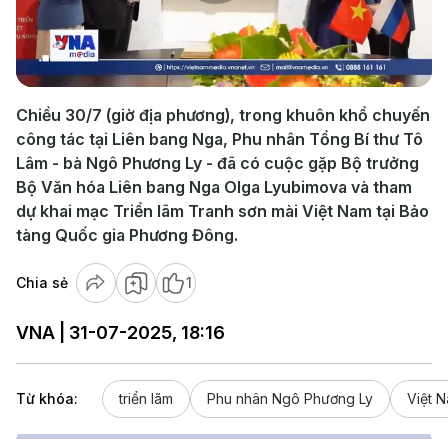
Play
Video
Chiều 30/7 (giờ địa phương), trong khuôn khổ chuyến
công tác tại Liên bang Nga, Phu nhân Tổng Bí thư Tô
Lâm - bà Ngô Phương Ly - đã có cuộc gặp Bộ trưởng
Bộ Văn hóa Liên bang Nga Olga Lyubimova và tham
dự khai mạc Triển lãm Tranh sơn mài Việt Nam tại Bảo
tàng Quốc gia Phương Đông.
Chia sẻ
1
VNA | 31-07-2025, 18:16
Từ khóa:
triển lãm
Phu nhân Ngô Phương Ly
Việt 