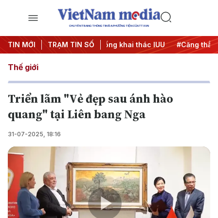
CHUYÊN TRANG THÔNG TIN ĐA PHƯƠNG TIỆN CỦA TTXVN
h 500 ngày đêm
TIN MỚI
TRẠM TIN SỐ
#Chống khai thác IUU
#Căng thẳng Trung
Thế giới
Triển lãm "Vẻ đẹp sau ánh hào
quang" tại Liên bang Nga
31-07-2025, 18:16