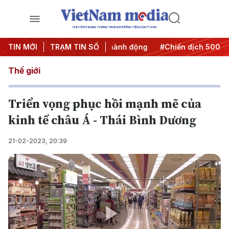
CHUYÊN TRANG THÔNG TIN ĐA PHƯƠNG TIỆN CỦA TTXVN
#Đưa Nghị quyết thành hành động
TIN MỚI
TRẠM TIN SỐ
#Chiến dịch 500 ngày đ
Thế giới
Triển vọng phục hồi mạnh mẽ của
kinh tế châu Á - Thái Bình Dương
21-02-2023, 20:39