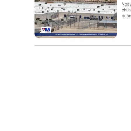
Ngày
chi 
quản
chín
và H
cư b