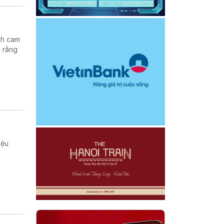
nh cam
h rằng
iệu