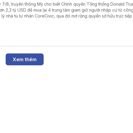
 7/8, truyền thông Mỹ cho biết Chính quyền Tổng thống Donald Tr
hơn 2,2 tỷ USD để mua lại 4 trung tâm giam giữ người nhập cư từ công
 lý nhà tù tư nhân CoreCivic, qua đó mở rộng quyền sở hữu trực tiếp
h phủ liên bang đối với hệ thống cơ sở giam giữ của Cơ quan Thực thi 
ải quan Mỹ (ICE) trong bối cảnh đẩy mạnh chiến dịch trục xuất ngườ
ất hợp pháp.
Xem thêm