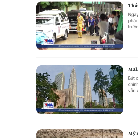
Thái
Ngày
phải
trườ
Mala
Bất 
chín
vẫn 
Mỹ 