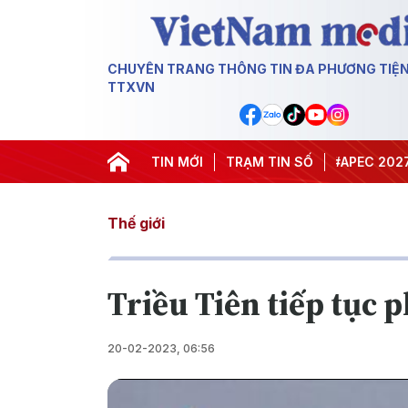
CHUYÊN TRANG THÔNG TIN ĐA PHƯƠNG TIỆ
TTXVN
#Hội nghị Trung ương 3
TIN MỚI
TRẠM TIN SỐ
#APEC 2027
#Đư
Thế giới
Triều Tiên tiếp tục 
20-02-2023, 06:56