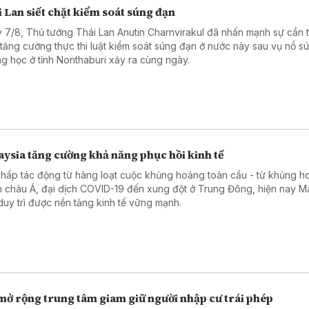
 Lan siết chặt kiểm soát súng đạn
 7/8, Thủ tướng Thái Lan Anutin Charnvirakul đã nhấn mạnh sự cần t
 tăng cường thực thi luật kiểm soát súng đạn ở nước này sau vụ nổ sú
ng học ở tỉnh Nonthaburi xảy ra cùng ngày.
ysia tăng cường khả năng phục hồi kinh tế
chấp tác động từ hàng loạt cuộc khủng hoảng toàn cầu - từ khủng ho
h châu Á, đại dịch COVID-19 đến xung đột ở Trung Đông, hiện nay M
duy trì được nền tảng kinh tế vững mạnh.
mở rộng trung tâm giam giữ người nhập cư trái phép