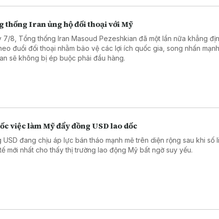
 thống Iran ủng hộ đối thoại với Mỹ
 7/8, Tổng thống Iran Masoud Pezeshkian đã một lần nữa khẳng đị
theo đuổi đối thoại nhằm bảo vệ các lợi ích quốc gia, song nhấn mạn
an sẽ không bị ép buộc phải đầu hàng.
sốc việc làm Mỹ đẩy đồng USD lao dốc
 USD đang chịu áp lực bán tháo mạnh mẽ trên diện rộng sau khi số l
 tế mới nhất cho thấy thị trường lao động Mỹ bất ngờ suy yếu.