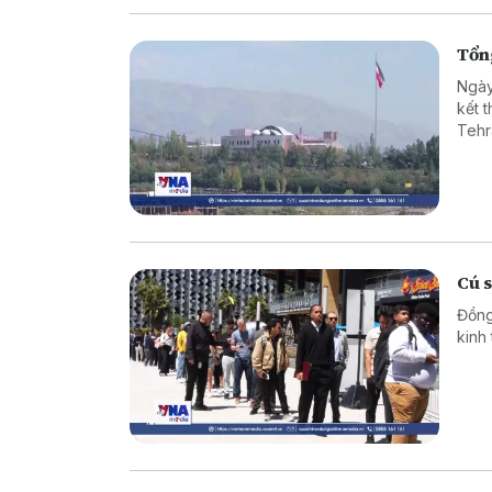
Tổng
Ngày
kết 
Tehr
Cú 
Đồng
kinh