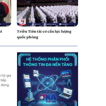
ạt
Triều Tiên tái cơ cấu lực lượng
quốc phòng
 hộ gia
 tiếp
u dùng.