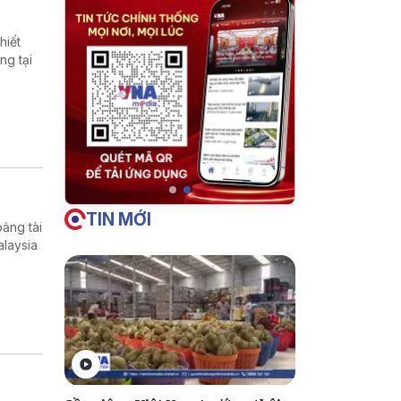
hiết
ng tại
TIN MỚI
ảng tài
alaysia