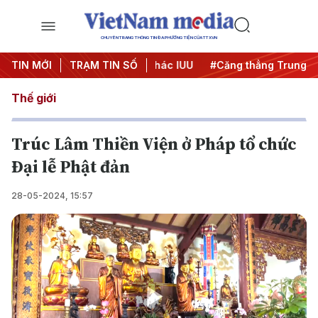
CHUYÊN TRANG THÔNG TIN ĐA PHƯƠNG TIỆN CỦA TTXVN
ngày đêm
TIN MỚI
#Chống khai thác IUU
TRẠM TIN SỐ
#Căng thẳng Trung Đông
Thế giới
Trúc Lâm Thiền Viện ở Pháp tổ chức
Đại lễ Phật đản
28-05-2024, 15:57