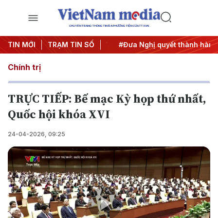
CHUYÊN TRANG THÔNG TIN ĐA PHƯƠNG TIỆN CỦA TTXVN
 Trung ương 3
TIN MỚI
TRẠM TIN SỐ
#APEC 2027
#Đưa Nghị quyết thành hành 
Chính trị
TRỰC TIẾP: Bế mạc Kỳ họp thứ nhất,
Quốc hội khóa XVI
24-04-2026, 09:25