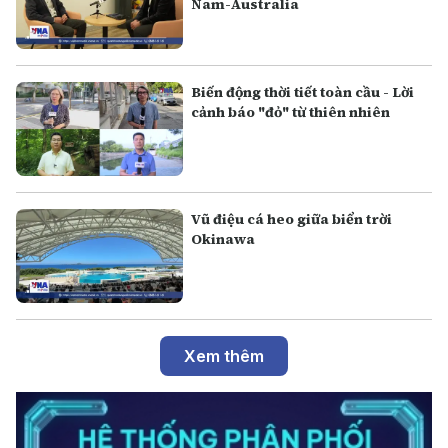
Nam-Australia
Biến động thời tiết toàn cầu - Lời
cảnh báo "đỏ" từ thiên nhiên
Vũ điệu cá heo giữa biển trời
Okinawa
Xem thêm