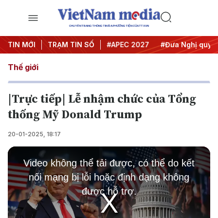
CHUYÊN TRANG THÔNG TIN ĐA PHƯƠNG TIỆN CỦA TTXVN
TIN MỚI
#Hội nghị Trung ương 3
TRẠM TIN SỐ
#APEC 2027
#Đưa Nghị quyết
Thế giới
|Trực tiếp| Lễ nhậm chức của Tổng
thống Mỹ Donald Trump
20-01-2025, 18:17
This
is
Video không thể tải được, có thể do kết
a
modal
nối mạng bị lỗi hoặc định dạng không
window.
được hỗ trợ.