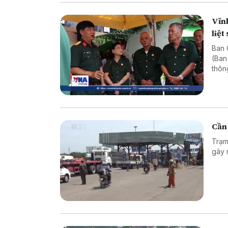
Vĩnh
liệt 
Ban C
(Ban
thôn
Cần 
Trạm
gây 