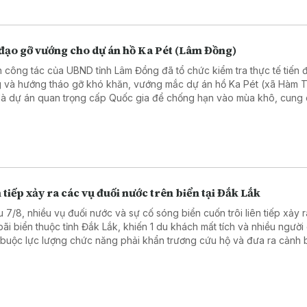
 đạo gỡ vướng cho dự án hồ Ka Pét (Lâm Đồng)
 công tác của UBND tỉnh Lâm Đồng đã tổ chức kiểm tra thực tế tiến đ
 và hướng tháo gỡ khó khăn, vướng mắc dự án hồ Ka Pét (xã Hàm T
là dự án quan trọng cấp Quốc gia để chống hạn vào mùa khô, cung
 cho sản xuất, sinh hoạt cho khu vực ven biển Lâm Đồng
 tiếp xảy ra các vụ đuối nước trên biển tại Đắk Lắk
u 7/8, nhiều vụ đuối nước và sự cố sóng biển cuốn trôi liên tiếp xảy ra
bãi biển thuộc tỉnh Đắk Lắk, khiến 1 du khách mất tích và nhiều người
 buộc lực lượng chức năng phải khẩn trương cứu hộ và đưa ra cảnh
 hiểm.