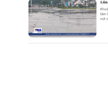
Lún
Khoả
tâm 
nứt 
khẳn
đất 