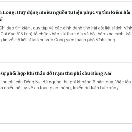
 Long: Huy động nhiều nguồn tư liệu phục vụ tìm kiếm hài 
sĩ
hỉ đạo tìm kiếm, quy tập và xác định danh tính hài cốt liệt sĩ tỉnh Vĩ
 Chỉ đạo 515 tỉnh) tổ chức khảo sát thực địa và hội thảo xác minh, kết
g tin về mộ liệt sĩ tại khu vực Công viên thành phố Vĩnh Long.
sự phối hợp khi tháo dỡ trạm thu phí cầu Đồng Nai
 thu phí cầu Đồng Nai đã ngừng thu phí khoảng 6 năm qua. Việc tồn t
ra nhiều hệ lụy về an toàn giao thông, khiến dư luận bức xúc./.