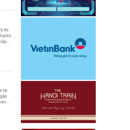
ộ thi
hạnh).
 cấp
 tại
 gặp
 báo