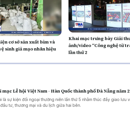
Khai mạc trưng bày Giải t
iện cơ sở sản xuất bỉm và
ảnh/video “Công nghệ từ trá
vệ sinh giả mạo nhãn hiệu
lần thứ 2
i mạc Lễ hội Việt Nam - Hàn Quốc thành phố Đà Nẵng năm 
ội là sự kiện đối ngoại thường niên lần thứ 5 nhằm thúc đẩy giao lưu 
 đầu tư, thương mại và du lịch giữa hai bên.