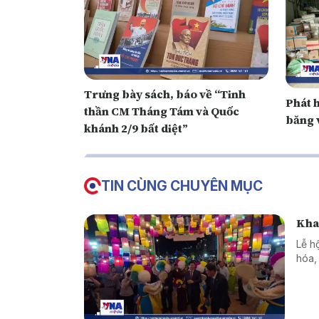
Trưng bày sách, báo về “Tinh
Phát h
thần CM Tháng Tám và Quốc
băng 
khánh 2/9 bất diệt”
TIN CÙNG CHUYÊN MỤC
Kha
Lễ h
hóa,