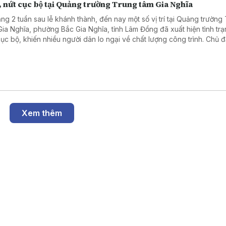
, nứt cục bộ tại Quảng trường Trung tâm Gia Nghĩa
ng 2 tuần sau lễ khánh thành, đến nay một số vị trí tại Quảng trường
Gia Nghĩa, phường Bắc Gia Nghĩa, tỉnh Lâm Đồng đã xuất hiện tình trạ
cục bộ, khiến nhiều người dân lo ngại về chất lượng công trình. Chủ đ
g định đây là hiện tượng đã được dự báo trong thiết kế do đặc điểm
đắp.
Xem thêm