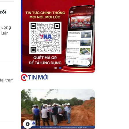
cốt
nh Long
 luận
TIN MỚI
ại trạm