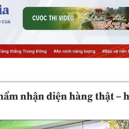
N CỦA
ẳng Trung Đông
#An ninh năng lượng
#Bảo vệ nền tảng tư
hẩm nhận diện hàng thật – 