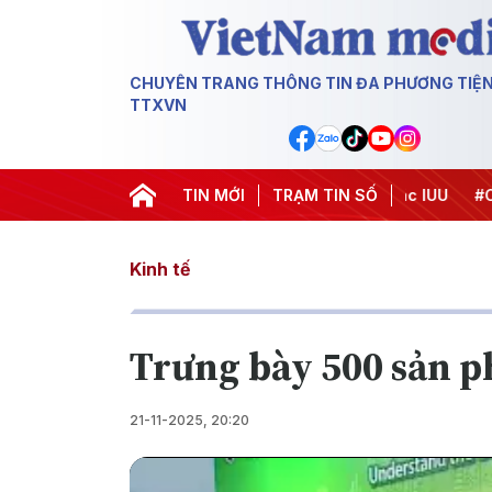
CHUYÊN TRANG THÔNG TIN ĐA PHƯƠNG TIỆ
TTXVN
Chiến dịch 500 ngày đêm
TIN MỚI
#Chống khai thác IUU
TRẠM TIN SỐ
#Căng th
Kinh tế
Trưng bày 500 sản p
21-11-2025, 20:20