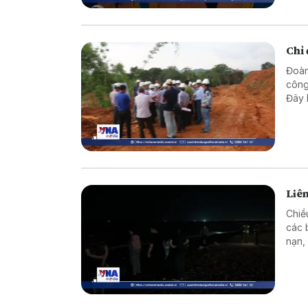
Chỉ
Đoàn
công
Đây 
nước
Liên
Chiề
các 
nạn,
nguy