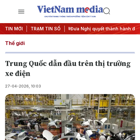
CHUYÊN TRANG THÔNG TIN ĐA PHƯƠNG TIỆN CỦA TTXVN
i nghị Trung ương 3
TIN MỚI
TRẠM TIN SỐ
#Đưa Nghị quyết thành hành động
#C
Thế giới
Trung Quốc dẫn đầu trên thị trường
xe điện
27-04-2026, 10:03